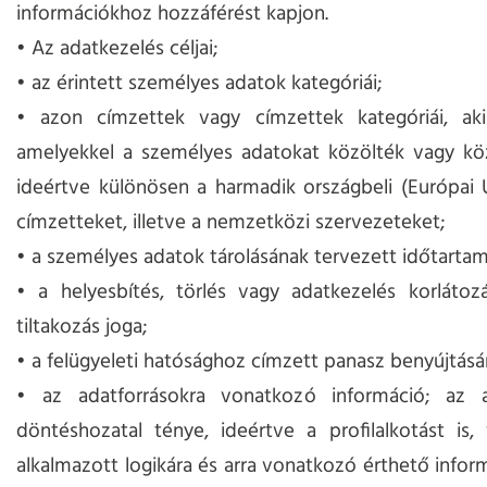
információkhoz hozzáférést kapjon.
• Az adatkezelés céljai;
• az érintett személyes adatok kategóriái;
• azon címzettek vagy címzettek kategóriái, akikk
amelyekkel a személyes adatokat közölték vagy köz
ideértve különösen a harmadik országbeli (Európai U
címzetteket, illetve a nemzetközi szervezeteket;
• a személyes adatok tárolásának tervezett időtartam
• a helyesbítés, törlés vagy adatkezelés korlátoz
tiltakozás joga;
• a felügyeleti hatósághoz címzett panasz benyújtásá
• az adatforrásokra vonatkozó információ; az a
döntéshozatal ténye, ideértve a profilalkotást is,
alkalmazott logikára és arra vonatkozó érthető infor