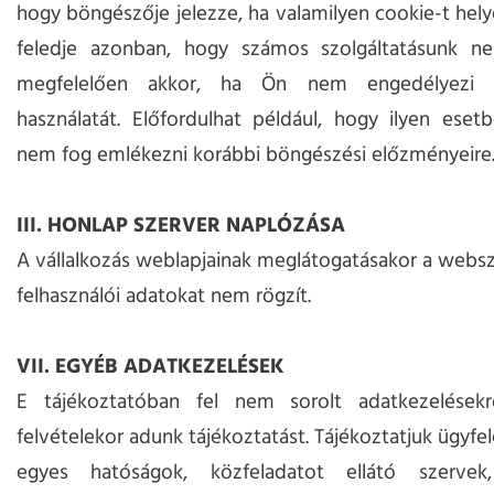
hogy böngészője jelezze, ha valamilyen cookie-t hely
feledje azonban, hogy számos szolgáltatásunk 
megfelelően akkor, ha Ön nem engedélyezi 
használatát. Előfordulhat például, hogy ilyen eset
nem fog emlékezni korábbi böngészési előzményeire
III. HONLAP SZERVER NAPLÓZÁSA
A vállalkozás weblapjainak meglátogatásakor a webs
felhasználói adatokat nem rögzít.
VII. EGYÉB ADATKEZELÉSEK
E tájékoztatóban fel nem sorolt adatkezelések
felvételekor adunk tájékoztatást. Tájékoztatjuk ügyfe
egyes hatóságok, közfeladatot ellátó szervek