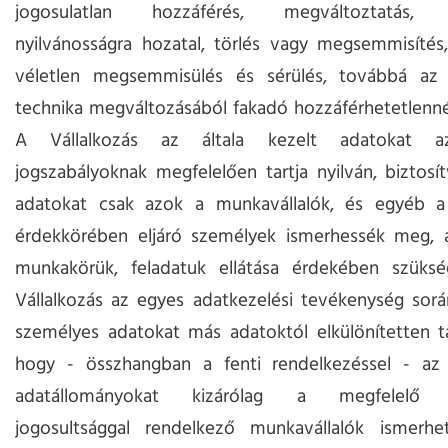
jogosulatlan hozzáférés, megváltoztatás, t
nyilvánosságra hozatal, törlés vagy megsemmisítés
véletlen megsemmisülés és sérülés, továbbá az 
technika megváltozásából fakadó hozzáférhetetlenné 
A Vállalkozás az általa kezelt adatokat a
jogszabályoknak megfelelően tartja nyilván, biztosí
adatokat csak azok a munkavállalók, és egyéb a 
érdekkörében eljáró személyek ismerhessék meg, a
munkakörük, feladatuk ellátása érdekében szüks
Vállalkozás az egyes adatkezelési tevékenység sor
személyes adatokat más adatoktól elkülönítetten tár
hogy - összhangban a fenti rendelkezéssel - az e
adatállományokat kizárólag a megfelelő h
jogosultsággal rendelkező munkavállalók ismerh