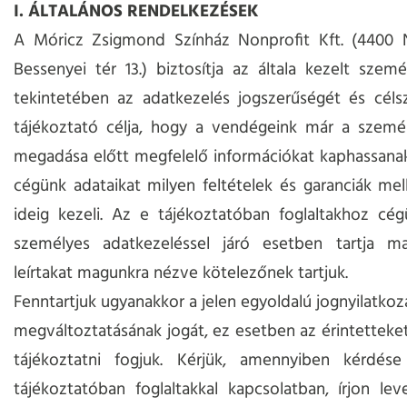
I. ÁLTALÁNOS RENDELKEZÉSEK
A Móricz Zsigmond Színház Nonprofit Kft. (4400 N
Bessenyei tér 13.) biztosítja az általa kezelt szem
tekintetében az adatkezelés jogszerűségét és céls
tájékoztató célja, hogy a vendégeink már a személ
megadása előtt megfelelő információkat kaphassanak
cégünk adataikat milyen feltételek és garanciák mel
ideig kezeli. Az e tájékoztatóban foglaltakhoz cé
személyes adatkezeléssel járó esetben tartja ma
leírtakat magunkra nézve kötelezőnek tartjuk.
Fenntartjuk ugyanakkor a jelen egyoldalú jognyilatkoz
megváltoztatásának jogát, ez esetben az érintetteke
tájékoztatni fogjuk. Kérjük, amennyiben kérdé
tájékoztatóban foglaltakkal kapcsolatban, írjon lev