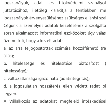
jogszabályok, adat- és titokvédelmi szabályo
juttatásához, illetőleg kialakítja a fentiekben m
jogszabályok érvényesüléséhez szükséges eljárási sza
Cégünk a személyes adatok kezeléséhez a szolgálta
során alkalmazott informatikai eszközöket úgy vála
üzemelteti, hogy a kezelt adat:
a. az arra feljogosítottak számára hozzáférhető (r
állás);
b. hitelessége és hitelesítése biztosított (
hitelessége);
c. változatlansága igazolható (adatintegritás);
d. a jogosulatlan hozzáférés ellen védett (adat b
legyen.
A Vállalkozás az adatokat megfelelő intézkedése