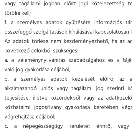
vagy tagállami jogban előírt jogi kötelezettség te
törölni kell;
f. a személyes adatok gyűjtésére információs tá
összefüggő szolgáltatások kínálásával kapcsolatosan k
Az adatok törlése nem kezdeményezhető, ha az ad
következő célokból szükséges:
a. a véleménynyilvánítás szabadságához és a táj
való jog gyakorlása céljából;
b. a személyes adatok kezelését előíró, az a
alkalmazandó uniós vagy tagállami jog szerinti kö
teljesítése, illetve közérdekből vagy az adatkezel
közhatalmi jogosítvány gyakorlása keretében végz
végrehajtása céljából;
c. a népegészségügy területét érintő, vagy a