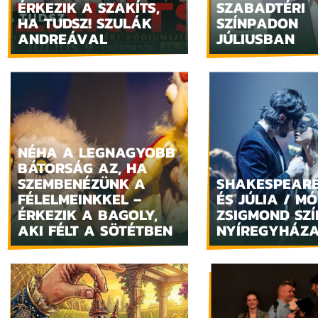
ÉRKEZIK A SZAKÍTS,
SZABADTÉRI
HA TUDSZ! SZULÁK
SZÍNPADON
ANDREÁVAL
JÚLIUSBAN
NÉHA A LEGNAGYOBB
BÁTORSÁG AZ, HA
SZEMBENÉZÜNK A
SHAKESPEARE
FÉLELMEINKKEL –
ÉS JÚLIA / MÓ
ÉRKEZIK A BAGOLY,
ZSIGMOND SZÍ
AKI FÉLT A SÖTÉTBEN
NYÍREGYHÁZ