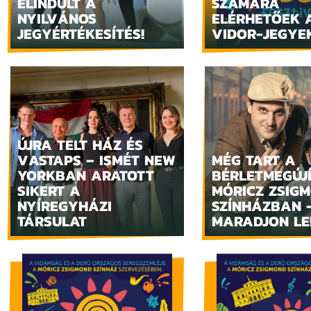
ELINDULT A
SZÁMÁRA
NYILVÁNOS
ELÉRHETŐEK 
JEGYÉRTÉKESÍTÉS!
VIDOR-JEGYE
ÚJRA TELT HÁZ ÉS
VASTAPS – ISMÉT NEW
MÉG TART A
YORKBAN ARATOTT
BÉRLETMEGÚJ
SIKERT A
MÓRICZ ZSIG
NYÍREGYHÁZI
SZÍNHÁZBAN 
TÁRSULAT
MARADJON LE