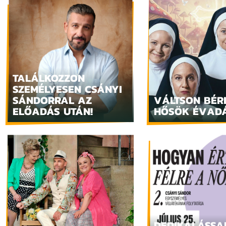
TALÁLKOZZON
SZEMÉLYESEN CSÁNYI
SÁNDORRAL AZ
VÁLTSON BÉR
ELŐADÁS UTÁN!
HŐSÖK ÉVAD
DEDIKÁLÁSSA