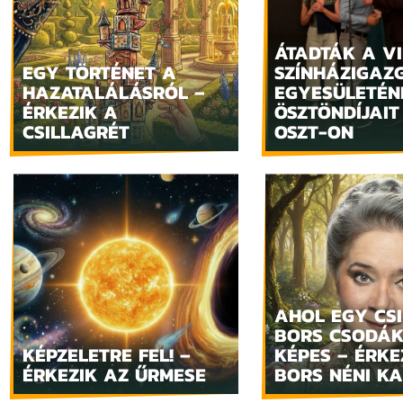
ÁTADTÁK A VI
EGY TÖRTÉNET A
SZÍNHÁZIGAZ
HAZATALÁLÁSRÓL –
EGYESÜLETÉN
ÉRKEZIK A
ÖSZTÖNDÍJAIT
CSILLAGRÉT
OSZT-ON
AHOL EGY CSI
BORS CSODÁ
KÉPZELETRE FEL! –
KÉPES – ÉRKE
ÉRKEZIK AZ ŰRMESE
BORS NÉNI K