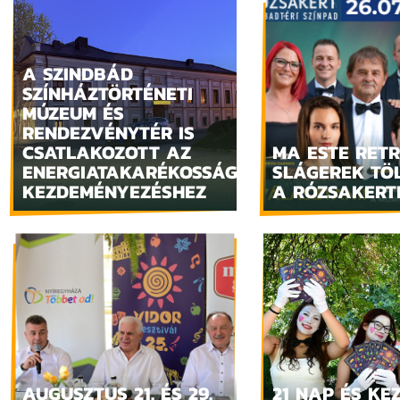
A SZINDBÁD
SZÍNHÁZTÖRTÉNETI
MÚZEUM ÉS
RENDEZVÉNYTÉR IS
CSATLAKOZOTT AZ
MA ESTE RET
ENERGIATAKARÉKOSSÁGI
SLÁGEREK TÖL
KEZDEMÉNYEZÉSHEZ
A RÓZSAKERT
AUGUSZTUS 21. ÉS 29.
21 NAP ÉS KE