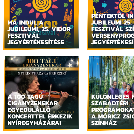
PÉNTEKTŐL I
MA INDUL A
JUBILEUMI 25.
JUBILEUMI, 25. VIDOR
FESZTIVÁL SZ
FESZTIVÁL
VERSENYPRO
JEGYÉRTÉKESÍTÉSE
JEGYÉRTÉKESÍ
A 100 TAGÚ
KÜLÖNLEGES 
CIGÁNYZENEKAR
SZABADTÉRI
EGYEDÜLÁLLÓ
PROGRAMOKAT
KONCERTTEL ÉRKEZIK
A MÓRICZ ZS
NYÍREGYHÁZÁRA!
SZÍNHÁZ