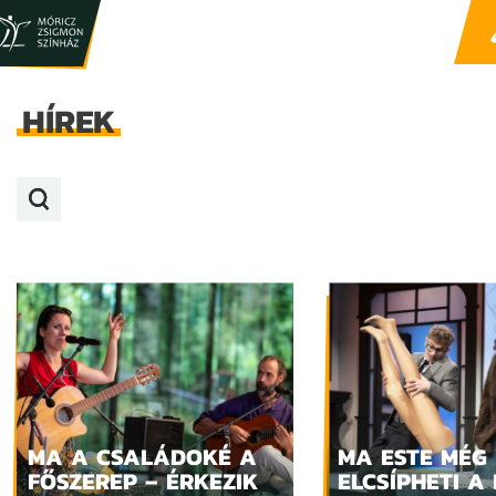
HÍREK
MA A CSALÁDOKÉ A
MA ESTE MÉG
FŐSZEREP – ÉRKEZIK
ELCSÍPHETI A