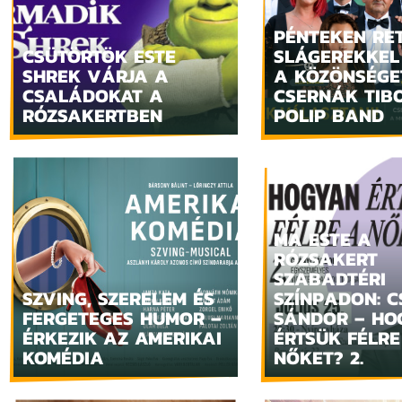
PÉNTEKEN RE
CSÜTÖRTÖK ESTE
SLÁGEREKKEL
SHREK VÁRJA A
A KÖZÖNSÉGE
CSALÁDOKAT A
CSERNÁK TIB
RÓZSAKERTBEN
POLIP BAND
MA ESTE A
RÓZSAKERT
SZABADTÉRI
SZVING, SZERELEM ÉS
SZÍNPADON: C
FERGETEGES HUMOR –
SÁNDOR – HO
ÉRKEZIK AZ AMERIKAI
ÉRTSÜK FÉLRE
KOMÉDIA
NŐKET? 2.