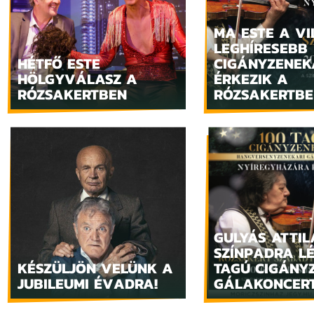
MA ESTE A VI
LEGHÍRESEBB
HÉTFŐ ESTE
CIGÁNYZENE
HÖLGYVÁLASZ A
ÉRKEZIK A
RÓZSAKERTBEN
RÓZSAKERTBE
GULYÁS ATTIL
SZÍNPADRA LÉ
KÉSZÜLJÖN VELÜNK A
TAGÚ CIGÁNY
JUBILEUMI ÉVADRA!
GÁLAKONCERT