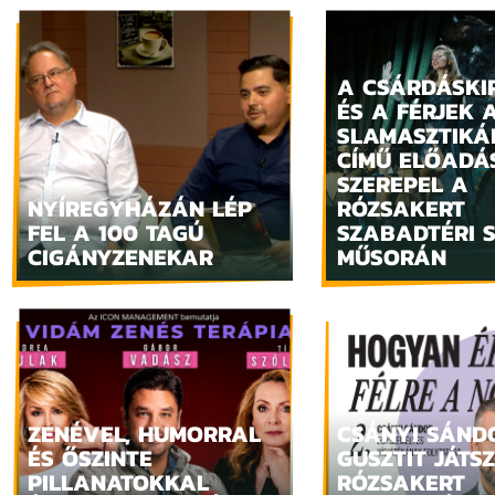
A CSÁRDÁSKI
ÉS A FÉRJEK 
SLAMASZTIK
CÍMŰ ELŐADÁS
SZEREPEL A
NYÍREGYHÁZÁN LÉP
RÓZSAKERT
FEL A 100 TAGÚ
SZABADTÉRI 
CIGÁNYZENEKAR
MŰSORÁN
ZENÉVEL, HUMORRAL
CSÁNYI SÁNDO
ÉS ŐSZINTE
GUSZTIT JÁTSZ
PILLANATOKKAL
RÓZSAKERT