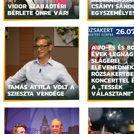
VIDOR SZABADTÉRI
CSÁNYI SÁND
BÉRLETE ÖNRE VÁR!
EGYSZEMÉLYES
A 70-ES ÉS 8
ÉVEK LEGNA
SLÁGEREI
ELEVENEDNEK
RÓZSAKERTBE
KONCERTTEL 
TAMÁS ATTILA VOLT A
A „TESSÉK
SZIESZTA VENDÉGE
VÁLASZTANI!”