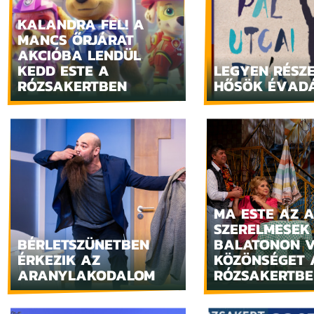
KALANDRA FEL! A
MANCS ŐRJÁRAT
AKCIÓBA LENDÜL
KEDD ESTE A
LEGYEN RÉSZ
RÓZSAKERTBEN
HŐSÖK ÉVAD
MA ESTE AZ 
SZERELMESEK
BÉRLETSZÜNETBEN
BALATONON V
ÉRKEZIK AZ
KÖZÖNSÉGET 
ARANYLAKODALOM
RÓZSAKERTBE