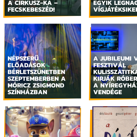
A CIRKUSZ-KA –
EGYIK LEGNA
FECSKEBESZÉD!
VÍGJÁTÉKSIKE
NÉPSZERŰ
A JUBILEUMI 
ELŐADÁSOK
FESZTIVÁL
BÉRLETSZÜNETBEN
KULISSZATITKA
SZEPTEMBERBEN A
KIRJÁK RÓBER
MÓRICZ ZSIGMOND
A NYÍREGYHÁ
SZÍNHÁZBAN
VENDÉGE