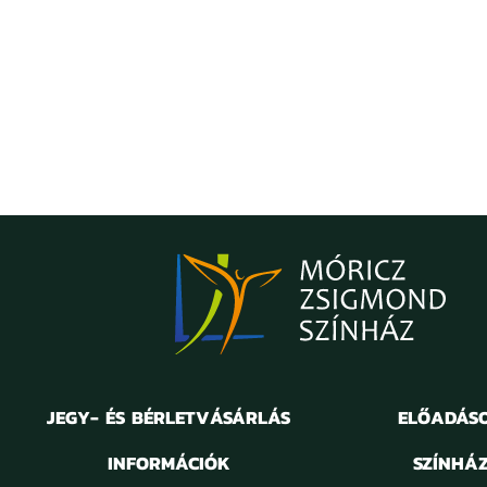
ROGER GOSSELYN, A FIUK
Csodálatos vagy, Júlia!
JEGY- ÉS BÉRLETVÁSÁRLÁS
ELŐADÁS
INFORMÁCIÓK
SZÍNHÁ