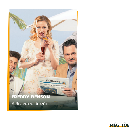
FREDDY BENSON
A Riviéra vadorzói
MÉG TÖ