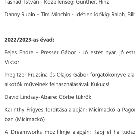
Tasnádi István - Közellenség: Günther, Hinz
Danny Rubin – Tim Minchin - Idétlen időkig: Ralph, Bill
2022/2023-as évad:
Fejes Endre – Presser Gábor - Jó estét nyár, jó est
Viktor
Pregitzer Fruzsina és Olajos Gábor forgatókönyve al
alkotók műveinek felhasználásával: Kukucs!
David Lindsay-Abaire: Görbe tükrök
Karinthy Frigyes fordítása alapján: Micimackó a Pago
ban (Micimackó)
A Dreamworks mozifilmje alapján: Kapj el ha tudsz