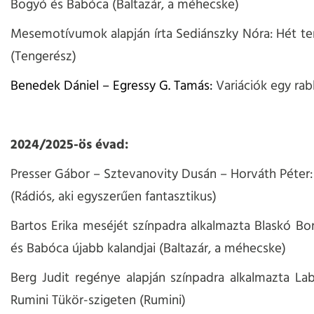
Bogyó és Babóca (Baltazár, a méhecske)
Mesemotívumok alapján írta Sediánszky Nóra: Hét t
(Tengerész)
Benedek Dániel – Egressy G. Tamás:
Variációk egy rab
2024/2025-ös évad:
Presser Gábor – Sztevanovity Dusán – Horváth Péter:
(Rádiós, aki egyszerűen fantasztikus)
Bartos Erika meséjét színpadra alkalmazta Blaskó Bo
és Babóca újabb kalandjai (
Baltazár, a méhecske
)
Berg Judit regénye alapján színpadra alkalmazta La
Rumini Tükör-szigeten (Rumini)