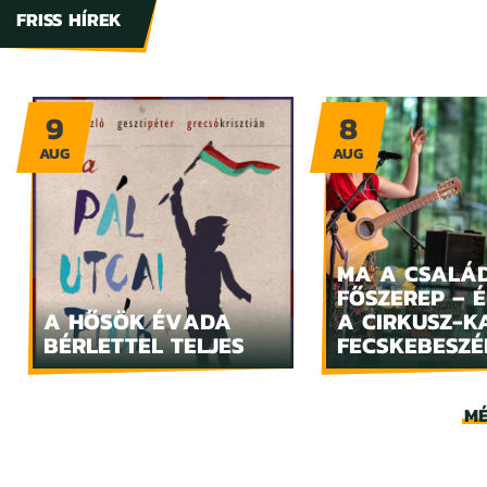
FRISS HÍREK
9
8
AUG
AUG
MA A CSALÁ
FŐSZEREP – 
A HŐSÖK ÉVADA
A CIRKUSZ-K
BÉRLETTEL TELJES
FECSKEBESZÉ
MÉ