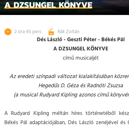
A DZSUNGEL KÖNYVE
2 óra 45 perc
Rák Zoltán
Dés László - Geszti Péter - Békés Pál
A DZSUNGEL KÖNYVE
című musicaljét
Az eredeti színpadi változat kialakításában közr
Hegedűs D. Géza és Radnóti Zsuzsa
(a musical Rudyard Kipling azonos című könyvén
A Rudyard Kipling méltán híres történetéből készü
Békés Pál adaptációjában, Dés László zenéjével és 