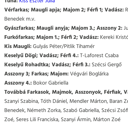
Túna:
Kiss Eszter Júlia
Vérfarkas; Maugli apja; Majom 2; Férfi 1; Vadász:
R
Benedek m.v.
Gyászfarkas; Maugli anyja; Majom 3.; Asszony 2:
Ju
Furkófarkas; Majom 1.; Férfi 2; Vadász:
Kereki Kristó
Kis Maugli:
Gulyás Péter/Pitlik Tihamér
Keselyű Dögi; Vadász; Férfi 4.:
T-Laforest Csaba
Keselyű Rohadtka; Vadász; Férfi 3.:
Szécsi Gergő
Asszony 3; Farkas; Majom:
Végvári Boglárka
Asszony 4.:
Bokor Gabriella
Továbbá Farkasok, Majmok, Asszonyok, Férfiak, V
Szanyi Szabina, Tóth Dániel, Mendler Márton, Baran Z
Benedek, Németh Zorka, Szabó Gabriella, Szécsi Zsófi
Zoé, Seres Lili Franciska, Szanyi Ármin, Márton Zoé