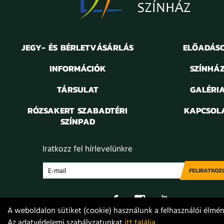
JEGY- ÉS BÉRLETVÁSÁRLÁS
ELŐADÁS
INFORMÁCIÓK
SZÍNHÁ
TÁRSULAT
GALÉRI
RÓZSAKERT SZABADTÉRI
KAPCSOL
SZÍNPAD
Iratkozz fel hírlevelünkre
FELIRATKOZ
A weboldalon sütiket (cookie) használunk a felhasználói élmény
Az adatvédelemi szabályzatunkat
itt találja
.