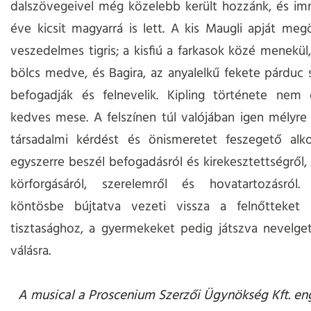
dalszövegeivel még közelebb került hozzánk, és im
éve kicsit magyarrá is lett. A kis Maugli apját megö
veszedelmes tigris; a kisfiú a farkasok közé menekül,
bölcs medve, és Bagira, az anyalelkű fekete párduc 
befogadják és felnevelik. Kipling története nem
kedves mese. A felszínen túl valójában igen mélyre
társadalmi kérdést és önismeretet feszegető alko
egyszerre beszél befogadásról és kirekesztettségről, 
körforgásáról, szerelemről és hovatartozásról. 
köntösbe bújtatva vezeti vissza a felnőtteket
tisztasághoz, a gyermekeket pedig játszva nevelget
válásra.
A musical a Proscenium Szerzői Ügynökség Kft. en