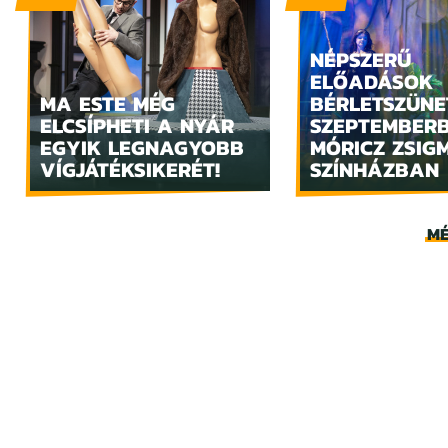
NÉPSZERŰ
ELŐADÁSOK
MA ESTE MÉG
BÉRLETSZÜNE
ELCSÍPHETI A NYÁR
SZEPTEMBER
EGYIK LEGNAGYOBB
MÓRICZ ZSIG
VÍGJÁTÉKSIKERÉT!
SZÍNHÁZBAN
MÉ