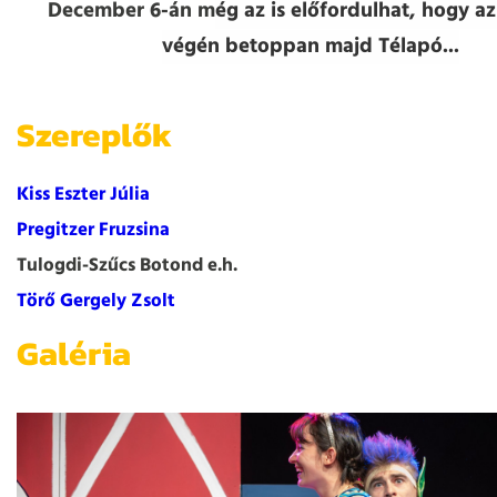
December 6-án m
ég az is előfordulhat, hogy a
végén betoppan majd Télapó...
Szereplők
Kiss Eszter Júlia
Pregitzer Fruzsina
Tulogdi-Szűcs Botond e.h.
Törő Gergely Zsolt
Galéria