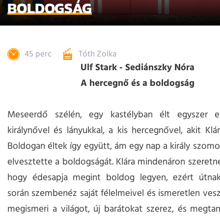
BOLDOGSÁG
45 perc
Tóth Zolka
Ulf Stark - Sediánszky Nóra
A hercegnő és a boldogság
Meseerdő szélén, egy kastélyban élt egyszer e
királynővel és lányukkal, a kis hercegnővel, akit Klá
Boldogan éltek így együtt, ám egy nap a király szomor
elvesztette a boldogságát. Klára mindenáron szeretné
hogy édesapja megint boldog legyen, ezért útnak 
során szembenéz saját félelmeivel és ismeretlen vesz
megismeri a világot, új barátokat szerez, és megtan