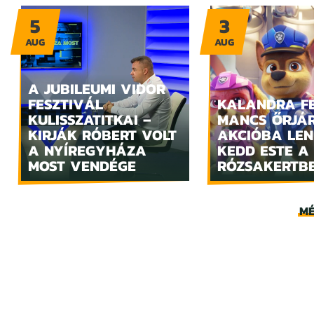
5
3
AUG
AUG
A JUBILEUMI VIDOR
FESZTIVÁL
KALANDRA FE
KULISSZATITKAI –
MANCS ŐRJÁ
KIRJÁK RÓBERT VOLT
AKCIÓBA LE
A NYÍREGYHÁZA
KEDD ESTE A
MOST VENDÉGE
RÓZSAKERTB
MÉ