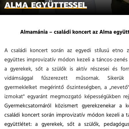
ALMA EGYÜTTESSEL
Almamánia – családi koncert az Alma együtt
A családi koncert során az egyedi stílusú etno z
együttes improvizatív módon kezeli a táncos-zenés 
a gyerekek, sőt a szülők is aktív részesei és for
vidámsággal fűszerezett műsornak. Sikerü
gyermeklelket megérintő őszinteségben, a „nevető"
izmokat" egyaránt megmozgató képességükben rej
Gyermekcsatornáról közismert gyerekzenekar a k
családi koncert során improvizatív módon kezeli a 
együttlétet: a gyerekek, sőt a szülők, pedagógus