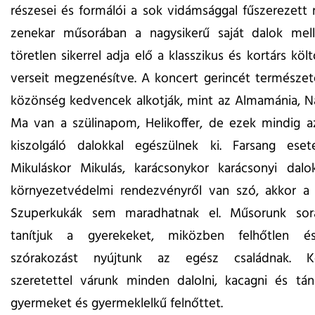
részesei és formálói a sok vidámsággal fűszerezett
zenekar műsorában a nagysikerű saját dalok mel
töretlen sikerrel adja elő a klasszikus és kortárs kö
verseit megzenésítve. A koncert gerincét természe
közönség kedvencek alkotják, mint az Almamánia, N
Ma van a szülinapom, Helikoffer, de ezek mindig az
kiszolgáló dalokkal egészülnek ki. Farsang eseté
Mikuláskor Mikulás, karácsonykor karácsonyi dalo
környezetvédelmi rendezvényről van szó, akkor a 
Szuperkukák sem maradhatnak el.
Műsorunk sor
tanítjuk a gyerekeket, miközben felhőtlen és
szórakozást nyújtunk az egész családnak.
K
szeretettel várunk minden dalolni, kacagni és tán
gyermeket és gyermeklelkű felnőttet.