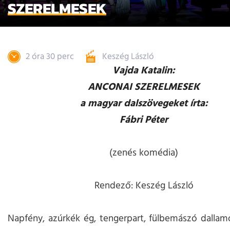
SZERELMESEK
2 óra 30 perc
Keszég László
Vajda Katalin:
ANCONAI SZERELMESEK
a magyar dalszövegeket írta:
Fábri Péter
(zenés komédia)
Rendező: Keszég László
Napfény, azúrkék ég, tengerpart, fülbemászó dalla