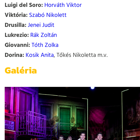
Luigi del Soro:
Horváth Viktor
Viktória:
Szabó Nikolett
Drusilla:
Jenei Judit
Lukrezio:
Rák Zoltán
Giovanni:
Tóth Zolka
Dorina:
Kosik Anita
, Tőkés Nikoletta m.v.
Galéria