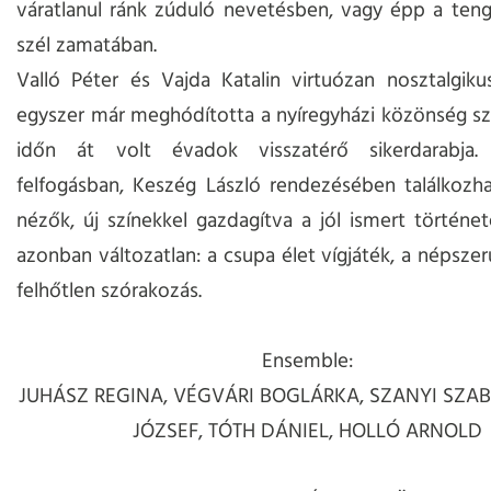
váratlanul ránk zúduló nevetésben, vagy épp a tenge
szél zamatában.
Valló Péter és Vajda Katalin virtuózan nosztalgik
egyszer már meghódította a nyíregyházi közönség sz
időn át volt évadok visszatérő sikerdarabja.
felfogásban, Keszég László rendezésében találkozh
nézők, új színekkel gazdagítva a jól ismert történet
azonban változatlan: a csupa élet vígjáték, a népszer
felhőtlen szórakozás.
Ensemble:
JUHÁSZ REGINA, VÉGVÁRI BOGLÁRKA, SZANYI SZAB
JÓZSEF, TÓTH DÁNIEL, HOLLÓ ARNOLD