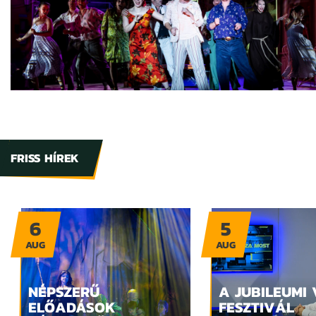
FRISS HÍREK
6
5
AUG
AUG
NÉPSZERŰ
A JUBILEUMI
ELŐADÁSOK
FESZTIVÁL