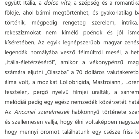
együtt Itália, a
dolce vita
, a szépség és a romantik
földje, ahol bármi megtörténhet, és gyakorlatilag 
történik, mégpedig rengeteg szerelem, intrika, 
rekeszizmokat nem kímélő poénok és jól ismer
kíséretében. Az egyik legnépszerűbb magyar zené
legendák homályába vesző félmúltról mesél, a he
„Itália-életérzéséről”, amikor a vékonypénzű magy
számára eljutni „Olaszba” a 70 dolláros valutakeret
álma volt, a mozikat Lollobrigida, Mastroianni, Lore
fesztelen, pergő nyelvű filmjei uralták, a sanrem
melódiái pedig egy egész nemzedék közérzetét hatá
Az
Anconai szerelmesek
habkönnyű története sze
és szellemesen vallja, hogy élni voltaképpen nagysze
hogy mennyi örömöt találhatunk egy csésze friss k