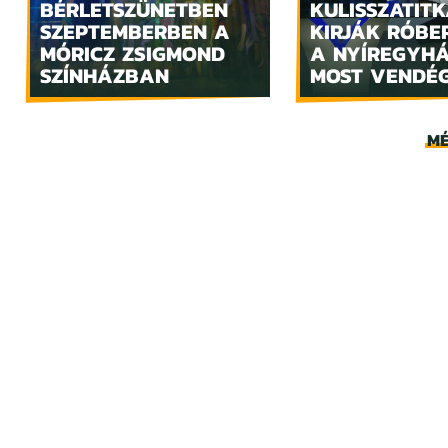
BÉRLETSZÜNETBEN
KULISSZATITK
SZEPTEMBERBEN A
KIRJÁK RÓBE
MÓRICZ ZSIGMOND
A NYÍREGYH
SZÍNHÁZBAN
MOST VENDÉ
MÉ