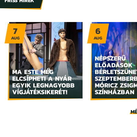
FRISS HÍREK
7
6
AUG
AUG
NÉPSZERŰ
ELŐADÁSOK
MA ESTE MÉG
BÉRLETSZÜNE
ELCSÍPHETI A NYÁR
SZEPTEMBER
EGYIK LEGNAGYOBB
MÓRICZ ZSIG
VÍGJÁTÉKSIKERÉT!
SZÍNHÁZBAN
MÉ