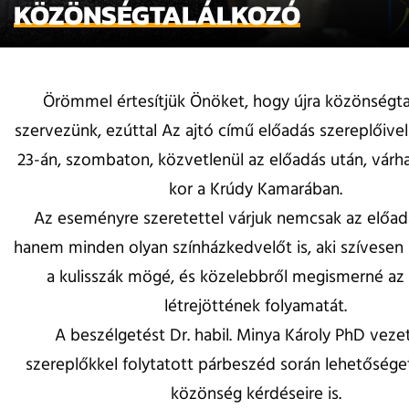
KÖZÖNSÉGTALÁLKOZÓ
Örömmel értesítjük Önöket, hogy újra közönségta
szervezünk, ezúttal Az ajtó című előadás szereplőivel
23-án, szombaton, közvetlenül az előadás után, várh
kor a Krúdy Kamarában.
Az eseményre szeretettel várjuk nemcsak az előadá
hanem minden olyan színházkedvelőt is, aki szívesen 
a kulisszák mögé, és közelebbről megismerné az
létrejöttének folyamatát.
A beszélgetést Dr. habil. Minya Károly PhD vezeti
szereplőkkel folytatott párbeszéd során lehetőséget
közönség kérdéseire is.