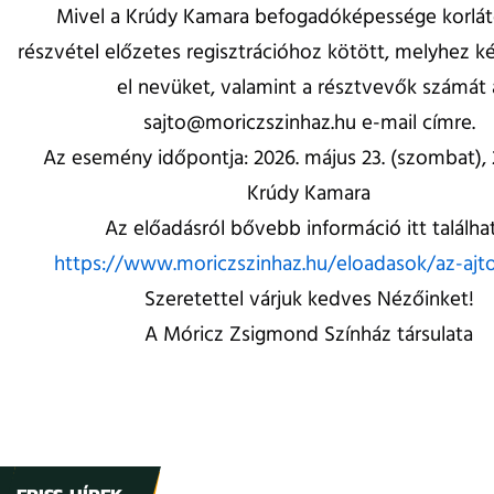
Mivel a Krúdy Kamara befogadóképessége korlát
részvétel előzetes regisztrációhoz kötött, melyhez ké
el nevüket, valamint a résztvevők számát 
sajto@moriczszinhaz.hu e-mail címre.
Az esemény időpontja: 2026. május 23. (szombat), 2
Krúdy Kamara
Az előadásról bővebb információ itt találha
https://www.moriczszinhaz.hu/eloadasok/az-ajt
Szeretettel várjuk kedves Nézőinket!
A Móricz Zsigmond Színház társulata