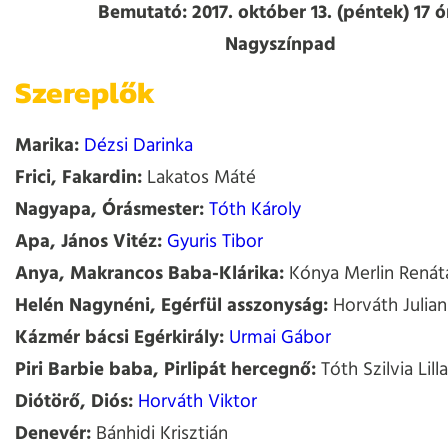
Bemutató:
2017. október 13. (péntek) 17 ó
Nagyszínpad
Szereplők
Marika:
Dézsi Darinka
Frici, Fakardin:
Lakatos Máté
Nagyapa, Órásmester:
Tóth Károly
Apa, János Vitéz:
Gyuris Tibor
Anya, Makrancos Baba-Klárika:
Kónya Merlin Renáta
Helén Nagynéni, Egérfül asszonyság:
Horváth Julian
Kázmér bácsi Egérkirály:
Urmai Gábor
Piri Barbie baba, Pirlipát hercegnő:
Tóth Szilvia Lilla
Diótörő, Diós:
Horváth Viktor
Denevér:
Bánhidi Krisztián