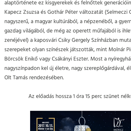
alaptörténete ez kisgyerekek és felnőttek generációin
Kapecz Zsuzsa és Gothár Péter változatát (Selmeczi
nagyszerű, a magyar kultúrából, a népzenéből, a gye
gazdag világából, de még az operett műfajából is ihle
zenéjével) a kaposvári Csiky Gergely Színházban muta
szerepeket olyan színészek játszották, mint Molnár Pi
Börcsök Enikő vagy Csákányi Eszter. Most a nyíregyhá
nagyszínpadon kel új életre, nagy szereplőgárdával, é
Olt Tamás rendezésében.
Az előadás hossza 1 óra 15 perc szünet nélkü