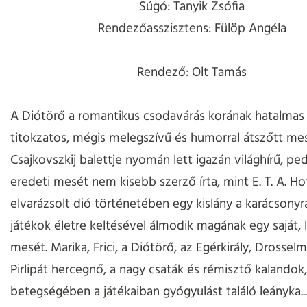
Súgó: Tanyik Zsófia
Rendezőasszisztens: Fülöp Angéla
Rendező: Olt Tamás
A Diótörő a romantikus csodavárás korának hatalmas
titokzatos, mégis melegszívű és humorral átszőtt me
Csajkovszkij balettje nyomán lett igazán világhírű, ped
eredeti mesét nem kisebb szerző írta, mint E. T. A. H
elvarázsolt dió történetében egy kislány a karácsonyr
játékok életre keltésével álmodik magának egy saját,
mesét. Marika, Frici, a Diótörő, az Egérkirály, Drosselme
Pirlipát hercegnő, a nagy csaták és rémisztő kalandok,
betegségében a játékaiban gyógyulást találó leányka..