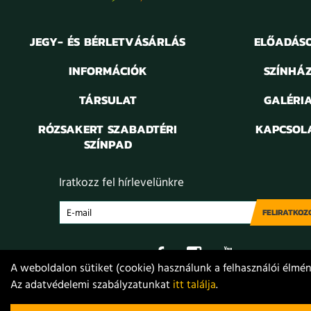
JEGY- ÉS BÉRLETVÁSÁRLÁS
ELŐADÁS
INFORMÁCIÓK
SZÍNHÁ
TÁRSULAT
GALÉRI
RÓZSAKERT SZABADTÉRI
KAPCSOL
SZÍNPAD
Iratkozz fel hírlevelünkre
FELIRATKOZ
A weboldalon sütiket (cookie) használunk a felhasználói élmény
Az adatvédelemi szabályzatunkat
itt találja
.
Adatvédelem
Jogi nyilatkozat
Projektek
Közérdekű