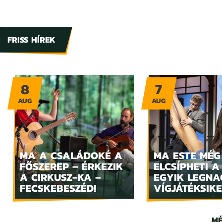
FRISS HÍREK
8
7
AUG
AUG
MA A CSALÁDOKÉ A
MA ESTE MÉG
FŐSZEREP – ÉRKEZIK
ELCSÍPHETI A
A CIRKUSZ-KA –
EGYIK LEGN
FECSKEBESZÉD!
VÍGJÁTÉKSIKE
MÉ