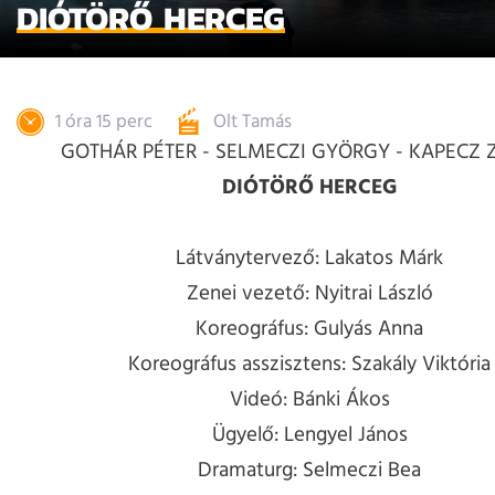
DIÓTÖRŐ HERCEG
1 óra 15 perc
Olt Tamás
GOTHÁR PÉTER - SELMECZI GYÖRGY - KAPECZ 
DIÓTÖRŐ HERCEG
Látványtervező: Lakatos Márk
Zenei vezető: Nyitrai László
Koreográfus: Gulyás Anna
Koreográfus asszisztens: Szakály Viktória
Videó: Bánki Ákos
Ügyelő: Lengyel János
Dramaturg: Selmeczi Bea