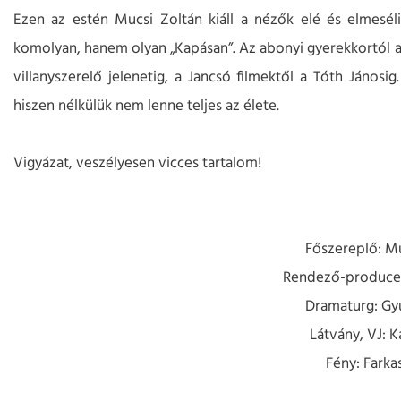
Ezen az estén Mucsi Zoltán kiáll a nézők elé és elmesél
komolyan, hanem olyan „Kapásan”. Az abonyi gyerekkortól a s
villanyszerelő jelenetig, a Jancsó filmektől a Tóth Jánosi
hiszen nélkülük nem lenne teljes az élete.
Vigyázat, veszélyesen vicces tartalom!
Főszereplő: Mu
Rendező-producer:
Dramaturg: Gyu
Látvány, VJ: K
Fény: Farka