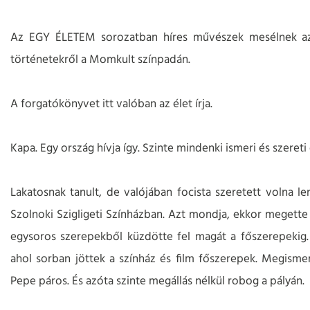
Az EGY ÉLETEM sorozatban híres művészek mesélnek az 
történetekről a Momkult színpadán.
A forgatókönyvet itt valóban az élet írja.
Kapa. Egy ország hívja így. Szinte mindenki ismeri és szeret
Lakatosnak tanult, de valójában focista szeretett volna len
Szolnoki Szigligeti Színházban. Azt mondja, ekkor megette őt
egysoros szerepekből küzdötte fel magát a főszerepekig. Ha
ahol sorban jöttek a színház és film főszerepek. Megisme
Pepe páros. És azóta szinte megállás nélkül robog a pályá