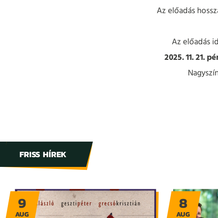
Az előadás hossza
Az előadás i
2025. 11. 21. p
Nagyszí
FRISS HÍREK
9
8
AUG
AUG