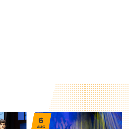
6
AUG