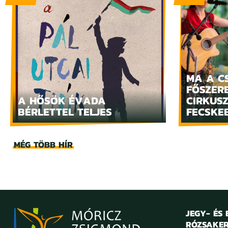
MA A C
FŐSZERE
A HŐSÖK ÉVADA
CIRKUS
BÉRLETTEL TELJES
FECSKE
MÉG TÖBB HÍR
JEGY- ÉS
RÓZSAKER