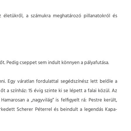
életükről, a számukra meghatározó pillanatokról és
i őt. Pedig cseppet sem indult könnyen a pályafutása.
ni. Egy váratlan fordulattal segédszínész lett belőle a
 a színház: 15 évig szinte ki se lépett a falai közül. Az
marosan a „nagyvilág” is felfigyelt rá: Pestre került,
rkedett Scherer Péterrel és beindult a legendás Kapa-
n.