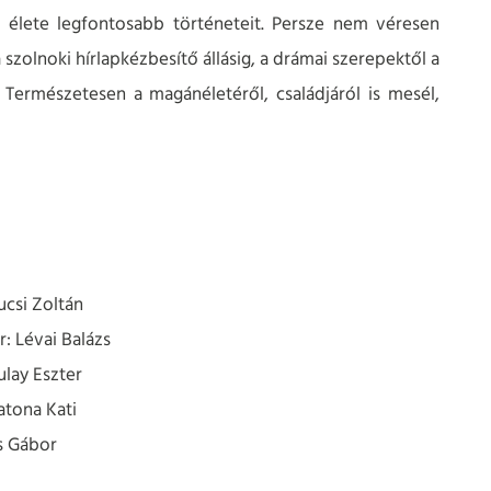
i élete legfontosabb történeteit. Persze nem véresen
zolnoki hírlapkézbesítő állásig, a drámai szerepektől a
g. Természetesen a magánéletéről, családjáról is mesél,
csi Zoltán
 Lévai Balázs
lay Eszter
atona Kati
s Gábor