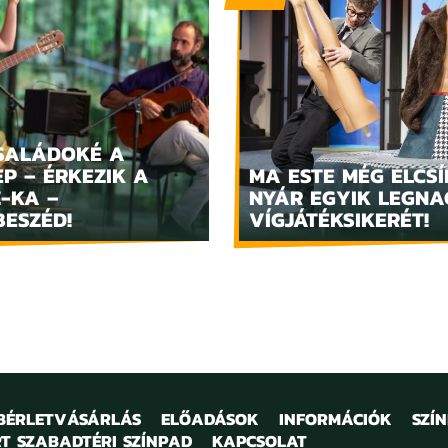
SALÁDOKÉ A
P – ÉRKEZIK A
MA ESTE MÉG ELCSÍ
Z-KA –
NYÁR EGYIK LEGN
BESZÉD!
VÍGJÁTÉKSIKERÉT!
 BÉRLETVÁSÁRLÁS
ELŐADÁSOK
INFORMÁCIÓK
SZÍ
T SZABADTÉRI SZÍNPAD
KAPCSOLAT