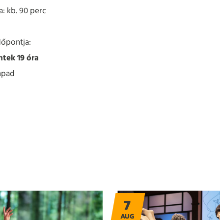
: kb. 90 perc
dőpontja:
éntek 19 óra
npad
7
AUG