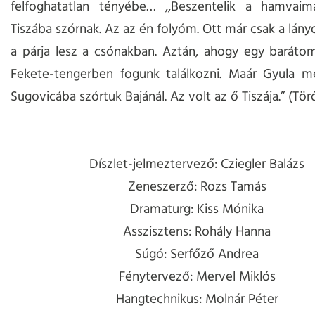
felfoghatatlan tényébe… ,,Beszentelik a hamvaim
Tiszába szórnak. Az az én folyóm. Ott már csak a lány
a párja lesz a csónakban. Aztán, ahogy egy baráto
Fekete-tengerben fogunk találkozni. Maár Gyula m
Sugovicába szórtuk Bajánál. Az volt az ő Tiszája.” (Tör
Díszlet-jelmeztervező: Cziegler Balázs
Zeneszerző: Rozs Tamás
Dramaturg: Kiss Mónika
Asszisztens: Rohály Hanna
Súgó: Serfőző Andrea
Fénytervező: Mervel Miklós
Hangtechnikus: Molnár Péter