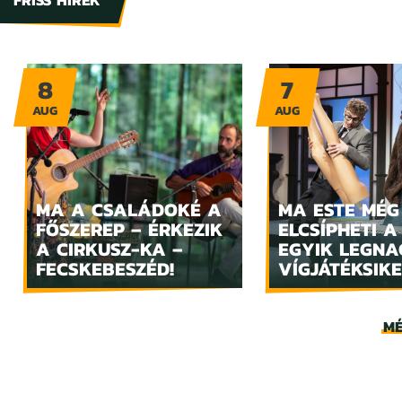
FRISS HÍREK
8
7
AUG
AUG
MA A CSALÁDOKÉ A
MA ESTE MÉG
FŐSZEREP – ÉRKEZIK
ELCSÍPHETI A
A CIRKUSZ-KA –
EGYIK LEGN
FECSKEBESZÉD!
VÍGJÁTÉKSIKE
MÉ