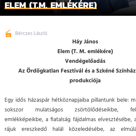
ELEM (T.M. EMLÉKÉRE)
Bérczes László
Háy János
Elem (T. M. emlékére)
Vendégelőadás
Az Ördögkatlan Fesztivál és a Szkéné Színház
produkciója
Egy idős házaspár hétköznapjaiba pillantunk bele: 
sokszor mulatságos zsörtölődéseikbe, fel-
emlékképeikbe, a fiatalság fájdalmas elvesztésébe, 
rájuk ereszkedő halál közeledésébe, az elmúl