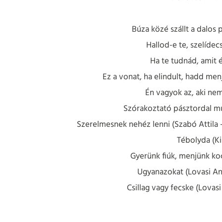
Búza közé szállt a dalos p
Hallod-e te, szelídecs
Ha te tudnád, amit é
Ez a vonat, ha elindult, hadd menj
Én vagyok az, aki nem 
Szórakoztató pásztordal mu
Szerelmesnek nehéz lenni (Szabó Attila 
Tébolyda (Ki
Gyerünk fiúk, menjünk koc
Ugyanazokat (Lovasi And
Csillag vagy fecske (Lovasi
_____________________