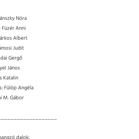
ánszky Nóra
 Füzér Anni
árkos Albert
ámosi Judit
dai Gergő
yel János
 Katalin
: Fülöp Angéla
i M. Gábor
___________________
hangzó dalok: