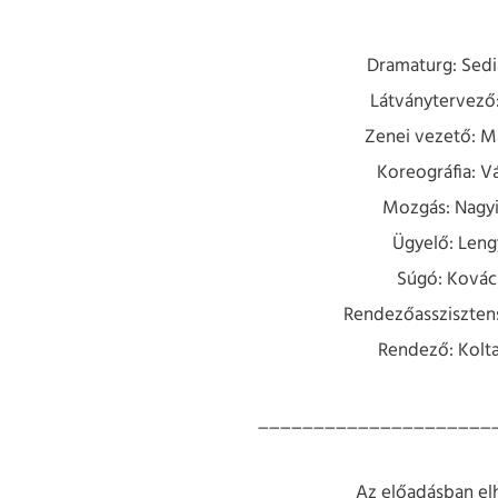
Dramaturg: Sedi
Látványtervező:
Zenei vezető: M
Koreográfia: V
Mozgás: Nagyi
Ügyelő: Leng
Súgó: Kovács
Rendezőasszisztens
Rendező: Kolta
_____________________
Az előadásban el