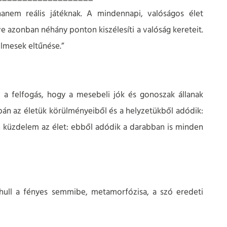
anem reális játéknak. A mindennapi, valóságos élet
 azonban néhány ponton kiszélesíti a valóság kereteit.
elmesek eltűnése.”
az a felfogás, hogy a mesebeli jók és gonoszak állanak
án az életük körülményeiből és a helyzetükből adódik:
pon küzdelem az élet: ebből adódik a darabban is minden
lehull a fényes semmibe, metamorfózisa, a szó eredeti