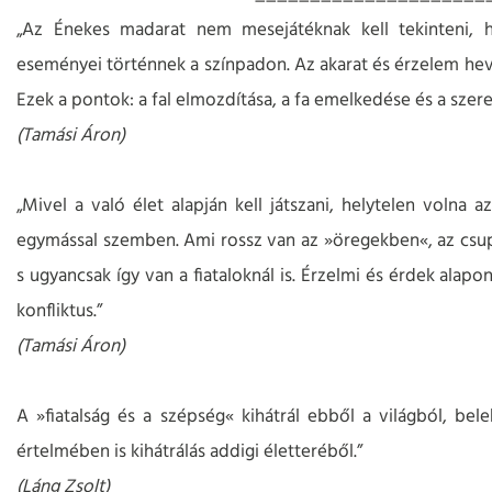
„Az Énekes madarat nem mesejátéknak kell tekinteni, h
eseményei történnek a színpadon. Az akarat és érzelem heve
Ezek a pontok: a fal elmozdítása, a fa emelkedése és a szer
(Tamási Áron)
„Mivel a való élet alapján kell játszani, helytelen volna 
egymással szemben. Ami rossz van az »öregekben«, az csup
s ugyancsak így van a fiataloknál is. Érzelmi és érdek ala
konfliktus.”
(Tamási Áron)
A »fiatalság és a szépség« kihátrál ebből a világból, be
értelmében is kihátrálás addigi életteréből.”
(Láng Zsolt)