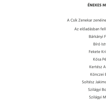
ÉNEKES 
A Csík Zenekar zenéine
Az előadásban fel
Bárkányi 
Bíró Is
Fekete Kri
Kósa Pé
Kertész A
Könczei B
Soltész Jakimc
Szilágyi B
Szilágyi 