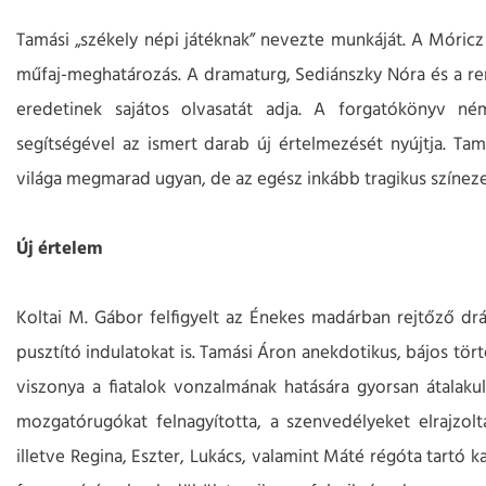
Tamási „székely népi játéknak” nevezte munkáját. A Móricz
műfaj-meghatározás. A dramaturg, Sediánszky Nóra és a rend
eredetinek sajátos olvasatát adja. A forgatókönyv ném
segítségével az ismert darab új értelmezését nyújtja. T
világa megmarad ugyan, de az egész inkább tragikus színeze
Új értelem
Koltai M. Gábor felfigyelt az Énekes madárban rejtőző dr
pusztító indulatokat is. Tamási Áron anekdotikus, bájos t
viszonya a fiatalok vonzalmának hatására gyorsan átalakul,
mozgatórugókat felnagyította, a szenvedélyeket elrajz
illetve Regina, Eszter, Lukács, valamint Máté régóta tartó 