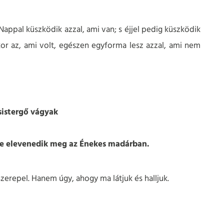
appal küszködik azzal, ami van; s éjjel pedig küszködik
akkor az, ami volt, egészen egyforma lesz azzal, ami nem
sistergő vágyak
re elevenedik meg az Énekes madárban.
erepel. Hanem úgy, ahogy ma látjuk és halljuk.