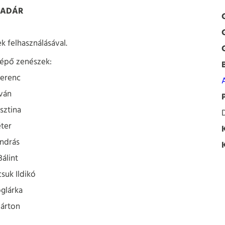
MADÁR
k felhasználásával.
lépő zenészek:
Ferenc
A
tván
sztina
ter
ndrás
álint
suk Ildikó
oglárka
Márton