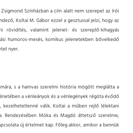
 Zsigmond Színházban a cím alatt nem szerepel az írói
ező, Koltai M. Gábor ezzel a gesztussal jelzi, hogy az
i rövidítés, valamint jelenet- és szereplő-kihagyás
amási humoros-mesés, komikus jelenetekben bővelkedő
tet nyer.
ámára, s a hamvas szerelmi história mögött meglátta a
örténetében a vénleányok és a vénlegények régóta évődő
 kezelhetetlenné válik. Koltai a műben rejlő lélektani
olta. Rendezésében Móka és Magdó áttetsző szerelme,
kapcsolata új értelmet kap. Főleg akkor, amikor a bennük