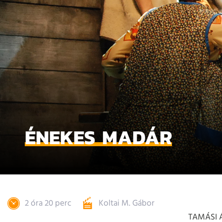
ÉNEKES MADÁR
2 óra 20 perc
Koltai M. Gábor
TAMÁSI 