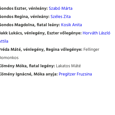
Gondos Eszter, vénleány:
Szabó Márta
Gondos Regina, vénleány:
Széles Zita
Gondos Magdolna, fiatal leány:
Kosik Anita
Bakk Lukács, vénlegény, Eszter vőlegénye:
Horváth László
ttila
Préda Máté, vénlegény, Regina vőlegénye:
Fellinger
Domonkos
Kömény Móka, fiatal legény:
Lakatos Máté
Kömény Ignácné, Móka anyja:
Pregitzer Fruzsina