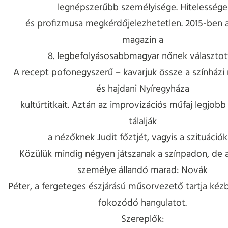
legnépszerűbb személyisége. Hitelessége
és profizmusa megkérdőjelezhetetlen. 2015-ben 
magazin a
8. legbefolyásosabbmagyar nőnek választot
A recept pofonegyszerű – kavarjuk össze a színházi
és hajdani Nyíregyháza
kultúrtitkait. Aztán az improvizációs műfaj legjobb
tálalják
a nézőknek Judit főztjét, vagyis a szituációk
Közülük mindig négyen játszanak a színpadon, de a
személye állandó marad: Novák
Péter, a fergeteges észjárású műsorvezető tartja kéz
fokozódó hangulatot.
Szereplők: