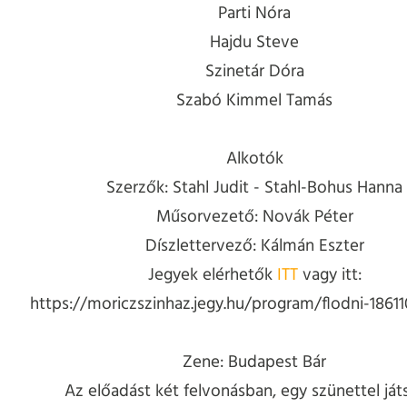
Parti Nóra
Hajdu Steve
Szinetár Dóra
Szabó Kimmel Tamás
Alkotók
Szerzők: Stahl Judit - Stahl-Bohus Hanna
Műsorvezető: Novák Péter
Díszlettervező: Kálmán Eszter
Jegyek elérhetők
ITT
vagy itt:
https://moriczszinhaz.jegy.hu/program/flodni-1861
Zene: Budapest Bár
Az előadást két felvonásban, egy szünettel ját