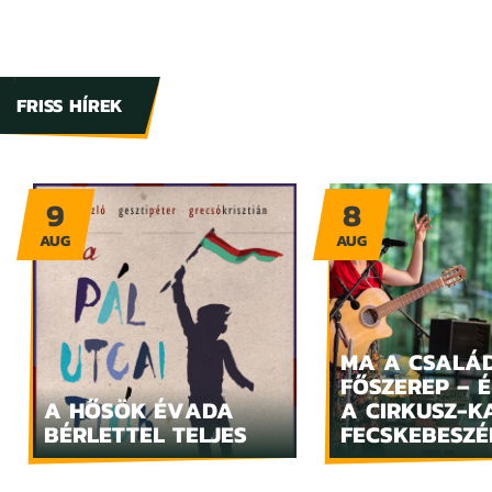
FRISS HÍREK
9
8
AUG
AUG
MA A CSALÁ
FŐSZEREP – 
A HŐSÖK ÉVADA
A CIRKUSZ-K
BÉRLETTEL TELJES
FECSKEBESZÉ