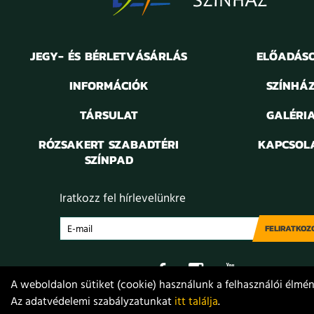
JEGY- ÉS BÉRLETVÁSÁRLÁS
ELŐADÁS
INFORMÁCIÓK
SZÍNHÁ
TÁRSULAT
GALÉRI
RÓZSAKERT SZABADTÉRI
KAPCSOL
SZÍNPAD
Iratkozz fel hírlevelünkre
FELIRATKOZ
A weboldalon sütiket (cookie) használunk a felhasználói élmény
Az adatvédelemi szabályzatunkat
itt találja
.
Adatvédelem
Jogi nyilatkozat
Projektek
Közérdekű