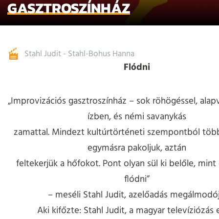
GASZTROSZÍNHÁZ
Stahl Judit - Stahl-Bohus Hanna
Flódni
„Improvizációs gasztroszínház – sok röhögéssel, ala
ízben, és némi savanykás
zamattal. Mindezt kultúrtörténeti szempontból töb
egymásra pakoljuk, aztán
feltekerjük a hőfokot. Pont olyan sül ki belőle, min
flódni”
– meséli Stahl Judit, azelőadás megálmodój
Aki kifőzte: Stahl Judit, a magyar televíziózás 