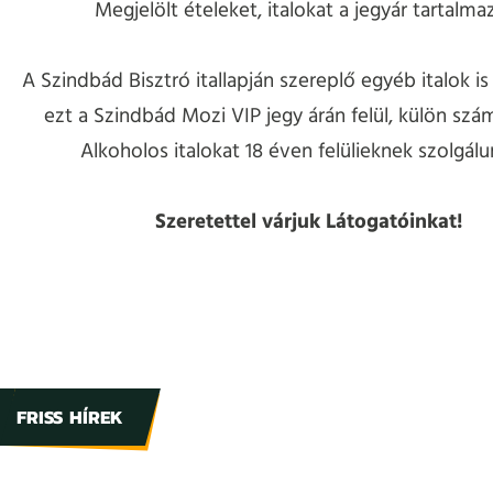
Megjelölt ételeket, italokat a jegyár tartalma
A Szindbád Bisztró itallapján szereplő egyéb italok is
ezt a Szindbád Mozi VIP jegy árán felül, külön szám
Alkoholos italokat 18 éven felülieknek szolgálun
Szeretettel várjuk Látogatóinkat!
FRISS HÍREK