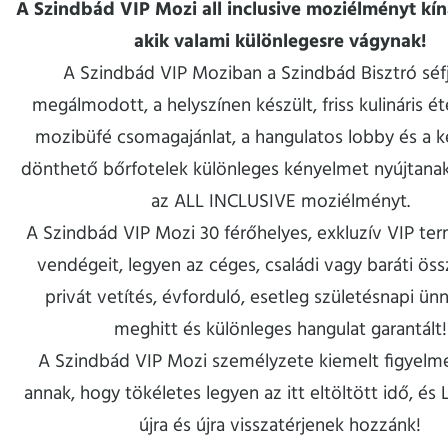
A Szindbád VIP Mozi all inclusive moziélményt kín
akik valami különlegesre vágynak!
A Szindbád VIP Moziban a Szindbád Bisztró séfj
megálmodott, a helyszínen készült, friss kulináris éte
mozibüfé csomagajánlat, a hangulatos lobby és a 
dönthető bőrfotelek különleges kényelmet nyújtanak,
az ALL INCLUSIVE moziélményt.
A Szindbád VIP Mozi 30 férőhelyes, exkluzív VIP ter
vendégeit, legyen az céges, családi vagy baráti öss
privát vetítés, évforduló, esetleg születésnapi ün
meghitt és különleges hangulat garantált!
A Szindbád VIP Mozi személyzete kiemelt figyelme
annak, hogy tökéletes legyen az itt eltöltött idő, és
újra és újra visszatérjenek hozzánk!