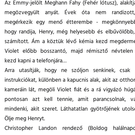
Az Emmy-jelölt Meghann Fahy (Fehér lótusz), alakítja
megözvegyült anyát. Évek óta nem randizot
megérkezik egy menő étterembe - megkönnyebbü
hogy randija, Henry, még helyesebb és elbűvölőbb,
számított. Ám a köztük lévő kémia kezd megderme
Violet előbb bosszantó, majd rémisztő névtelen
kezd kapni a telefonjára…
Arra utasítják, hogy ne szóljon senkinek, csak
instrukciókat, különben a kapucnis alak, akit az ottho
kameráin lát, megöli Violet fiát és a rá vigyázó húgá
pontosan azt kell tennie, amit parancsolnak, 
mindenki, akit szeret. Láthatatlan gyötrőjének utols
Ölje meg Henryt.
Christopher Landon rendező (Boldog halálnapo