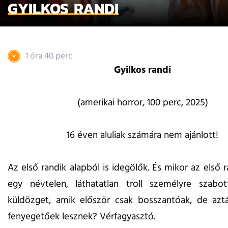
GYILKOS RANDI
1 óra 40 perc
Gyilkos randi
(amerikai horror, 100 perc, 2025)
16 éven aluliak számára nem ajánlott!
Az első randik alapból is idegölők. És mikor az első 
egy névtelen, láthatatlan troll személyre szab
küldözget, amik először csak bosszantóak, de aztá
fenyegetőek lesznek? Vérfagyasztó.