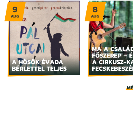
9
8
AUG
AUG
MA A CSALÁ
FŐSZEREP – 
A HŐSÖK ÉVADA
A CIRKUSZ-K
BÉRLETTEL TELJES
FECSKEBESZÉ
MÉ