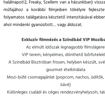
halálnapot!2, Freaky, Szellem van a házunkban) visszat
műfajához a korábbi filmjeiben tökélyre fejleszte
folyamatos találgatásra késztető intenzitásával ebben
ahol mindenki gyanúsított… vagy áldozat.
Exkluzív filmnézés a Szindbád VIP Mozib
Az elmúlt időszak legnagyobb filmslágere
VIP terem, kényelmes, dönthető bőrfotelek
A Szindbád Bisztróban frissen, helyben készült, sv
gourmet ételkínálata
Mozi-büfé csomagajánlat (popcorn, nachos, üdítők, 
kávé)
Különleges családi és céges rendezvényhelyszín, ta