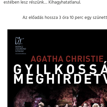
estében lesz részünk… Kihagyhatatlanul.
Az előadás hossza 3 óra 10 perc egy szünett