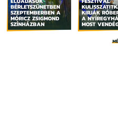
ELŐADÁSOK
FESZTIVÁL
BÉRLETSZÜNETBEN
KULISSZATITK
SZEPTEMBERBEN A
KIRJÁK RÓBE
MÓRICZ ZSIGMOND
A NYÍREGYH
SZÍNHÁZBAN
MOST VENDÉ
MÉ