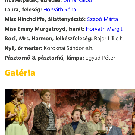
Húsvétpatak, ezredes:
Urmai Gábor
Laura, feleség:
Horváth Réka
Miss Hinchcliffe, állattenyésztő:
Szabó Márta
Miss Emmy Murgatroyd, barát:
Horváth Margit
Boci, Mrs. Harmon, lelkészfeleség:
Bajor Lili e.h.
Nyíl, őrmester:
Koroknai Sándor e.h.
Pásztornő & pásztorfiú, lámpa:
Együd Péter
Galéria