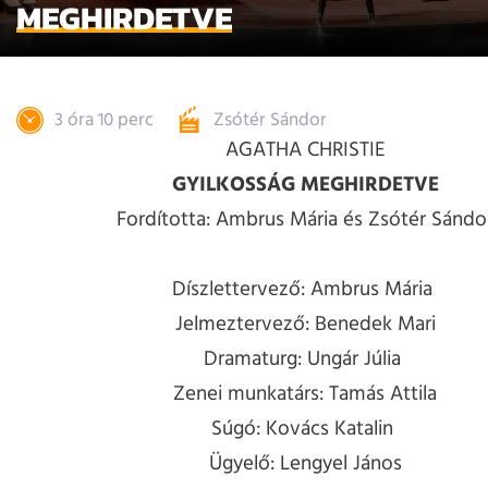
MEGHIRDETVE
3 óra 10 perc
Zsótér Sándor
AGATHA CHRISTIE
GYILKOSSÁG MEGHIRDETVE
Fordította: Ambrus Mária és Zsótér Sándo
Díszlettervező: Ambrus Mária
Jelmeztervező: Benedek Mari
Dramaturg: Ungár Júlia
Zenei munkatárs: Tamás Attila
Súgó: Kovács Katalin
Ügyelő: Lengyel János