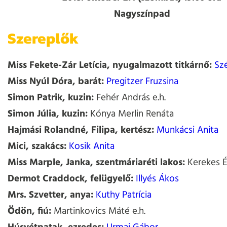
Nagyszínpad
Szereplők
Miss Fekete-Zár Letícia, nyugalmazott titkárnő:
Szé
Miss Nyúl Dóra, barát:
Pregitzer Fruzsina
Simon Patrik, kuzin:
Fehér András e.h.
Simon Júlia, kuzin:
Kónya Merlin Renáta
Hajmási Rolandné, Filipa, kertész:
Munkácsi Anita
Mici, szakács:
Kosik Anita
Miss Marple, Janka, szentmáriaréti lakos:
Kerekes É
Dermot Craddock, felügyelő:
Illyés Ákos
Mrs. Szvetter, anya:
Kuthy Patrícia
Ödön, fiú:
Martinkovics Máté e.h.