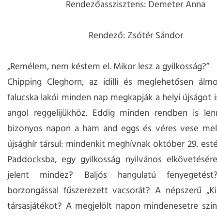
Rendezőasszisztens: Demeter Anna
Rendező: Zsótér Sándor
„Remélem, nem késtem el. Mikor lesz a gyilkosság?”
Chipping Cleghorn, az idilli és meglehetősen álmo
falucska lakói minden nap megkapják a helyi újságot i
angol reggelijükhöz. Eddig minden rendben is le
bizonyos napon a ham and eggs és véres vese mell
újsághír társul: mindenkit meghívnak október 29. estéj
Paddocksba, egy gyilkosság nyilvános elkövetésére
jelent mindez? Baljós hangulatú fenyegetés
borzongással fűszerezett vacsorát? A népszerű „Ki
társasjátékot? A megjelölt napon mindenesetre szi