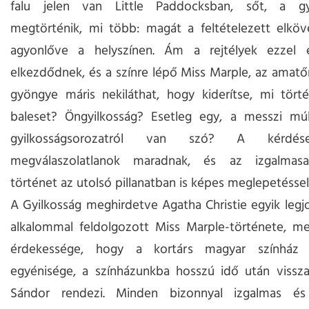
falu jelen van Little Paddocksban, sőt, a gy
megtörténik, mi több: magát a feltételezett elköve
agyonlőve a helyszínen. Ám a rejtélyek ezzel
elkezdődnek, és a színre lépő Miss Marple, az amatő
gyöngye máris nekiláthat, hogy kiderítse, mi törté
baleset? Öngyilkosság? Esetleg egy, a messzi mú
gyilkosságsorozatról van szó? A kérdés
megválaszolatlanok maradnak, és az izgalmasa
történet az utolsó pillanatban is képes meglepetéssel
A Gyilkosság meghirdetve Agatha Christie egyik leg
alkalommal feldolgozott Miss Marple-története, me
érdekessége, hogy a kortárs magyar színház 
egyénisége, a színházunkba hosszú idő után vissza
Sándor rendezi. Minden bizonnyal izgalmas és