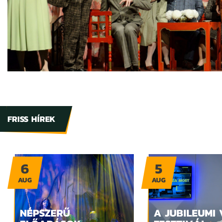
FRISS HÍREK
6
5
AUG
AUG
NÉPSZERŰ
A JUBILEUMI