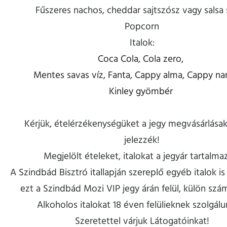
Fűszeres nachos, cheddar sajtszósz vagy salsa
Popcorn
Italok:
Coca Cola, Cola zero,
Mentes savas víz, Fanta, Cappy alma, Cappy na
Kinley gyömbér
Kérjük, ételérzékenységüket a jegy megvásárlásak
jelezzék!
Megjelölt ételeket, italokat a jegyár tartalma
A Szindbád Bisztró itallapján szereplő egyéb italok is
ezt a Szindbád Mozi VIP jegy árán felül, külön szám
Alkoholos italokat 18 éven felülieknek szolgálun
Szeretettel várjuk Látogatóinkat!