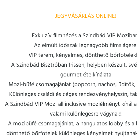
JEGYVÁSÁRLÁS ONLINE!
Exkluzív filmnézés a Szindbád VIP Moziba
Az elmúlt időszak legnagyobb filmslágere
VIP terem, kényelmes, dönthető bőrfotelek
A Szindbád Bisztróban frissen, helyben készült, sv
gourmet ételkínálata
Mozi-büfé csomagajánlat (popcorn, nachos, üdítők, 
Különleges családi és céges rendezvényhelyszín, ta
A Szindbád VIP Mozi all inclusive moziélményt kínál a
valami különlegesre vágynak!
A mozibüfé csomagajánlat, a hangulatos lobby és a
dönthető bőrfotelek különleges kényelmet nyújtanak,