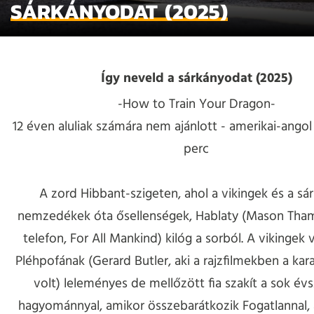
SÁRKÁNYODAT (2025)
Így neveld a sárkányodat (2025)
-How to Train Your Dragon-
12 éven aluliak számára nem ajánlott - amerikai-angol 
perc
A zord Hibbant-szigeten, ahol a vikingek és a sá
nemzedékek óta ősellenségek, Hablaty (Mason Tham
telefon, For All Mankind) kilóg a sorból. A vikingek
Pléhpofának (Gerard Butler, aki a rajzfilmekben a kar
volt) leleményes de mellőzött fia szakít a sok év
hagyománnyal, amikor összebarátkozik Fogatlannal, 