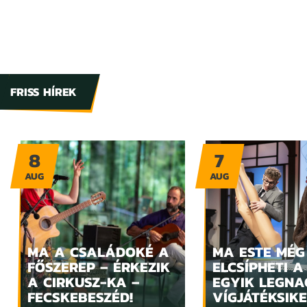
FRISS HÍREK
8
7
AUG
AUG
MA A CSALÁDOKÉ A
MA ESTE MÉG
FŐSZEREP – ÉRKEZIK
ELCSÍPHETI A
A CIRKUSZ-KA –
EGYIK LEGN
FECSKEBESZÉD!
VÍGJÁTÉKSIKE