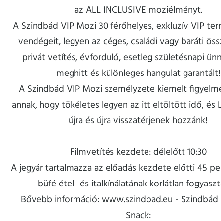
az ALL INCLUSIVE moziélményt.
A Szindbád VIP Mozi 30 férőhelyes, exkluzív VIP ter
vendégeit, legyen az céges, családi vagy baráti öss
privát vetítés, évforduló, esetleg születésnapi ün
meghitt és különleges hangulat garantált!
A Szindbád VIP Mozi személyzete kiemelt figyelme
annak, hogy tökéletes legyen az itt eltöltött idő, és
újra és újra visszatérjenek hozzánk!
Filmvetítés kezdete: délelőtt 10:30
A jegyár tartalmazza az előadás kezdete előtti 45 pe
büfé étel- és italkínálatának korlátlan fogyaszt
Bővebb információ: www.szindbad.eu - Szindbád 
Snack: