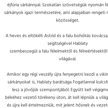
éjfúria sárkánnyal. Szokatlan szövetségük nyomán f
sárkányok igazi természetére, ami alapjaiban rengeti 
közösséget.
A heves és eltökélt Astrid és a falu bohókás kovácsa
segítségével Hablaty
szembeszegül a falu félelmektől és félreértésektől
világával.
Amikor egy régi veszély újra fenyegetni kezdi a viki
sárkányokat is, Hablaty barátsága Fogatlannal kulcs
lesz a jövőjük szempontjából. Együtt kell végigm
békéhez vezető törékeny úton, át kell lépniük a világa
és újra kell értelmezniük, mit jelent hősnek és vezet