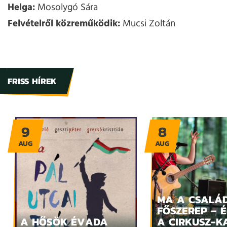
Helga:
Mosolygó Sára
Felvételről közreműködik:
Mucsi Zoltán
FRISS HÍREK
9
8
AUG
AUG
MA A CSALÁ
FŐSZEREP – 
A HŐSÖK ÉVADA
A CIRKUSZ-K