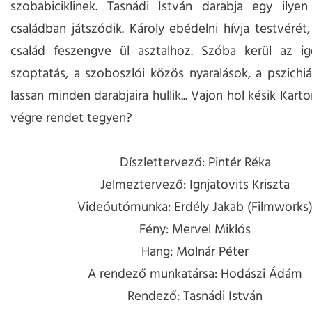
szobabiciklinek. Tasnádi István darabja egy ilyen
családban játszódik. Károly ebédelni hívja testvérét,
család feszengve ül asztalhoz. Szóba kerül az igé
szoptatás, a szoboszlói közös nyaralások, a pszichiá
lassan minden darabjaira hullik... Vajon hol késik Kar
végre rendet tegyen?
Díszlettervező: Pintér Réka
Jelmeztervező: Ignjatovits Kriszta
Videóutómunka: Erdély Jakab (Filmworks
Fény: Mervel Miklós
Hang: Molnár Péter
A rendező munkatársa: Hodászi Ádám
Rendező: Tasnádi István