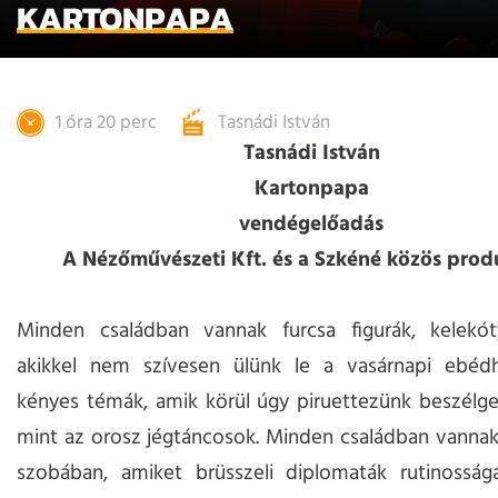
KARTONPAPA
1 óra 20 perc
Tasnádi István
Tasnádi István
Kartonpapa
vendégelőadás
A Nézőművészeti Kft. és a Szkéné közös prod
Minden családban vannak furcsa figurák, kelekót
akikkel nem szívesen ülünk le a vasárnapi ebéd
kényes témák, amik körül úgy piruettezünk beszélg
mint az orosz jégtáncosok. Minden családban vannak
szobában, amiket brüsszeli diplomaták rutinosság