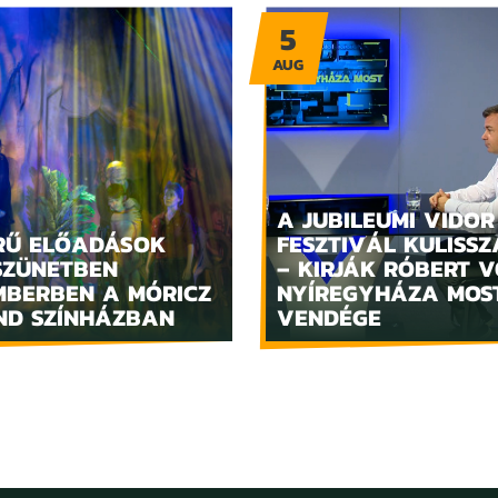
5
AUG
A JUBILEUMI VIDOR
RŰ ELŐADÁSOK
FESZTIVÁL KULISSZ
SZÜNETBEN
– KIRJÁK RÓBERT V
MBERBEN A MÓRICZ
NYÍREGYHÁZA MOS
ND SZÍNHÁZBAN
VENDÉGE