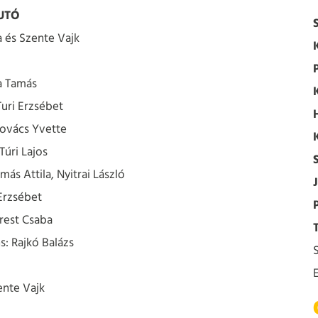
UTÓ
a és Szente Vajk
a Tamás
Turi Erzsébet
ovács Yvette
Túri Lajos
ás Attila, Nyitrai László
J
Erzsébet
rest Csaba
: Rajkó Balázs
S
nte Vajk