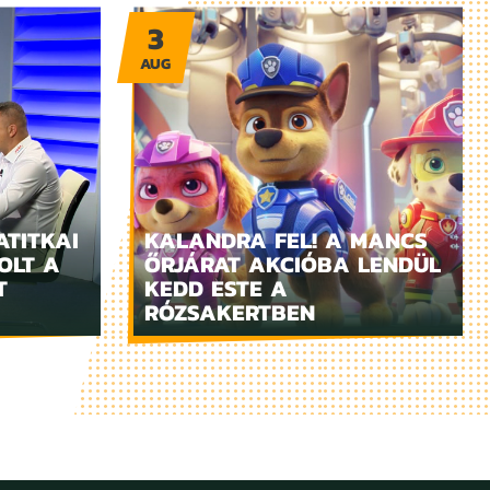
3
AUG
ATITKAI
KALANDRA FEL! A MANCS
OLT A
ŐRJÁRAT AKCIÓBA LENDÜL
T
KEDD ESTE A
RÓZSAKERTBEN