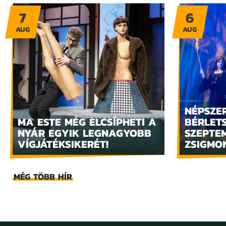
7
6
AUG
AUG
NÉPSZE
MA ESTE MÉG ELCSÍPHETI A
BÉRLET
NYÁR EGYIK LEGNAGYOBB
SZEPTE
VÍGJÁTÉKSIKERÉT!
ZSIGMO
MÉG TÖBB HÍR