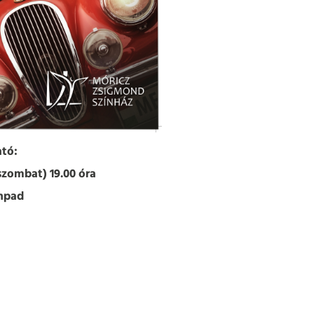
tó:
szombat) 19.00 óra
npad