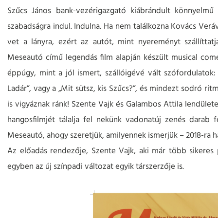
Szűcs János bank-vezérigazgató kiábrándult könnyelmű ar
szabadságra indul. Indulna. Ha nem találkozna Kovács Veráv
vet a lányra, ezért az autót, mint nyereményt szállíttat
Meseautó című legendás film alapján készült musical come
éppúgy, mint a jól ismert, szállóigévé vált szófordulatok:
Ladár”, vagy a „Mit sütsz, kis Szűcs?”, és mindezt sodró ri
is vigyáznak ránk! Szente Vajk és Galambos Attila lendüle
hangosfilmjét tálalja fel nekünk vadonatúj zenés darab fo
Meseautó, ahogy szeretjük, amilyennek ismerjük – 2018-ra h
Az előadás rendezője, Szente Vajk, aki már több sikeres
egyben az új színpadi változat egyik társzerzője is.