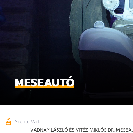
MESEAUTÓ
Szente Vajk
VADNAY LÁSZLÓ ÉS VITÉZ MIKLÓS DR. MESE