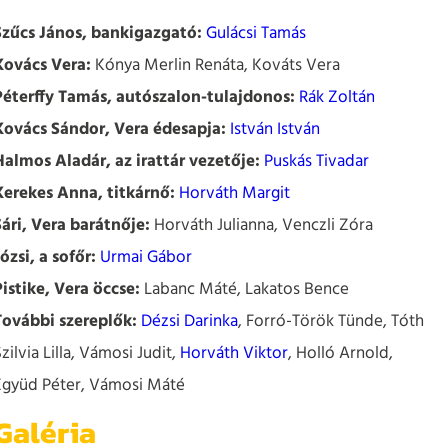
Szűcs János, bankigazgató:
Gulácsi Tamás
Kovács Vera:
Kónya Merlin Renáta, Kováts Vera
Péterffy Tamás, autószalon-tulajdonos:
Rák Zoltán
Kovács Sándor, Vera édesapja:
István István
Halmos Aladár, az irattár vezetője:
Puskás Tivadar
Kerekes Anna, titkárnő:
Horváth Margit
Sári, Vera barátnője:
Horváth Julianna, Venczli Zóra
ózsi, a sofőr:
Urmai Gábor
Pistike, Vera öccse:
Labanc Máté, Lakatos Bence
További szereplők:
Dézsi Darinka
, Forró-Török Tünde, Tóth
zilvia Lilla, Vámosi Judit,
Horváth Viktor
, Holló Arnold,
Együd Péter, Vámosi Máté
Galéria