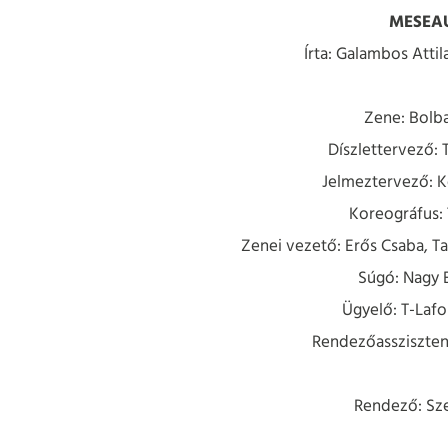
MESEA
Írta: Galambos Attil
Zene: Bolb
Díszlettervező: 
Jelmeztervező: K
Koreográfus: 
Zenei vezető: Erős Csaba, Tam
Súgó: Nagy 
Ügyelő: T-Lafo
Rendezőasszisztens
Rendező: Sze