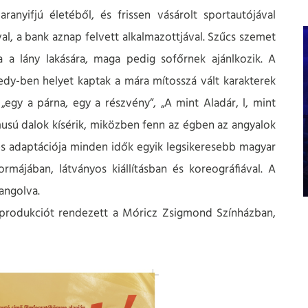
anyifjú életéből, és frissen vásárolt sportautójával
al, a bank aznap felvett alkalmazottjával. Szűcs szemet
ja a lány lakására, maga pedig sofőrnek ajánlkozik. A
dy-ben helyet kaptak a mára mítosszá vált karakterek
 „egy a párna, egy a részvény”, „A mint Aladár, l, mint
tmusú dalok kísérik, miközben fenn az égben az angyalok
tes adaptációja minden idők egyik legsikeresebb magyar
rmájában, látványos kiállításban és koreográfiával. A
angolva.
 produkciót rendezett a Móricz Zsigmond Színházban,