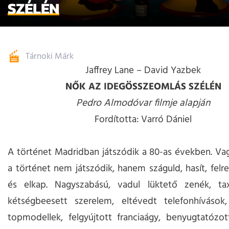
SZÉLÉN
Tárnoki Márk
Jaffrey Lane – David Yazbek
NŐK AZ IDEGÖSSZEOMLÁS SZÉLÉN
Pedro Almodóvar filmje alapján
Fordította: Varró Dániel
A történet Madridban játszódik a 80-as években. Va
a történet nem játszódik, hanem száguld, hasít, felre
és elkap. Nagyszabású, vadul lüktető zenék, tax
kétségbeesett szerelem, eltévedt telefonhívások, 
topmodellek, felgyújtott franciaágy, benyugtatózo