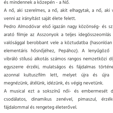
és mindennek a közepén - a Nő.
A nő, aki szerelmes, a nő, akit elhagytak, a nő, aki 
venni az irányítást saját élete felett.
Pedro Almodóvar első igazán nagy közönség- és sza
arató filmje az Asszonyok a teljes idegösszeomlás 
valósággal berobbant vele a köztudatba (hasonlóan
elementáris hősnőjéhez, Pepához). A lenyűgöző k
vibráló stílusú alkotás számos rangos nemzetközi díj
egyszerre érzéki, mulatságos és fájdalmas történe
azonnal kultuszfilm lett, melyet újra és újra 
megnézünk, átélünk, idézünk, és végig nevetünk.
A musical ezt a sokszínű női- és embermesét d
csodálatos, dinamikus zenével, pimaszul, érzé
fájdalommal és rengeteg életerővel.