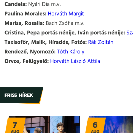
Candela:
Nyári Dia m.v.
Paulina Morales:
Horváth Margit
Marisa, Rosalia:
Bach Zsófia m.v.
Cristina, Pepa portás nénije, Iván portás nénije:
Sz
Taxisofőr, Malik, Híradós, Fotós:
Rák Zoltán
Rendező, Nyomozó:
Tóth Károly
Orvos, Felügyelő:
Horváth László Attila
FRISS HÍREK
7
6
AUG
AUG