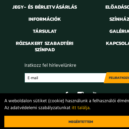
JEGY- ÉS BÉRLETVÁSÁRLÁS
ELŐADÁS
INFORMÁCIÓK
SZÍNHÁ
TÁRSULAT
GALÉRI
RÓZSAKERT SZABADTÉRI
KAPCSOL
SZÍNPAD
Iratkozz fel hírlevelünkre
FELIRATKOZ
A weboldalon sütiket (cookie) használunk a felhasználói élmény
Az adatvédelemi szabályzatunkat
itt találja
.
Adatvédelem
Jogi nyilatkozat
Projektek
Közérdekű
© 2021. Móricz Zsigmond Színház
MEGÉRTETTEM