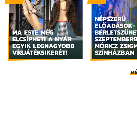
NÉPSZERŰ
ELŐADÁSOK
MA ESTE MÉG
BÉRLETSZÜNE
ELCSÍPHETI A NYÁR
SZEPTEMBER
EGYIK LEGNAGYOBB
MÓRICZ ZSIG
VÍGJÁTÉKSIKERÉT!
SZÍNHÁZBAN
MÉ