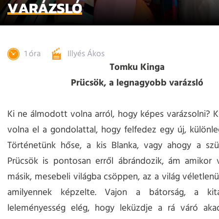
VARÁZSLÓ
1 óra
Illyés Ákos
Tomku Kinga
Prücsök, a legnagyobb varázsló
Ki ne álmodott volna arról, hogy képes varázsolni? Ki
volna el a gondolattal, hogy felfedez egy új, különle
Történetünk hőse, a kis Blanka, vagy ahogy a szüle
Prücsök is pontosan erről ábrándozik, ám amikor 
másik, mesebeli világba csöppen, az a világ véletlenü
amilyennek képzelte. Vajon a bátorság, a kit
leleményesség elég, hogy leküzdje a rá váró akad