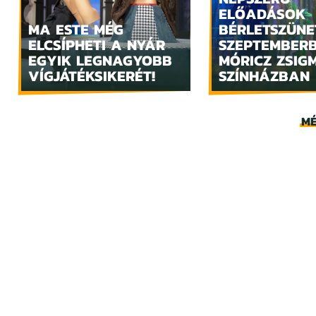
ELŐADÁSOK
MA ESTE MÉG
BÉRLETSZÜNE
ELCSÍPHETI A NYÁR
SZEPTEMBER
EGYIK LEGNAGYOBB
MÓRICZ ZSIG
VÍGJÁTÉKSIKERÉT!
SZÍNHÁZBAN
MÉ