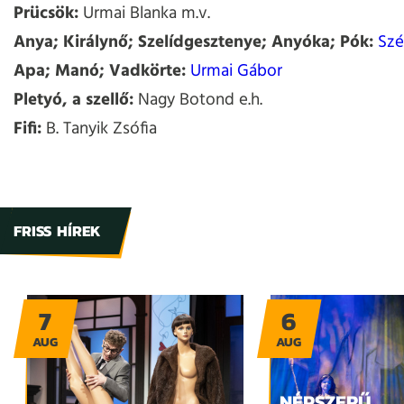
Prücsök:
Urmai Blanka m.v.
Anya; Királynő; Szelídgesztenye; Anyóka; Pók:
Szé
Apa; Manó; Vadkörte:
Urmai Gábor
Pletyó, a szellő:
Nagy Botond e.h.
Fifi:
B. Tanyik Zsófia
FRISS HÍREK
7
6
AUG
AUG
NÉPSZERŰ