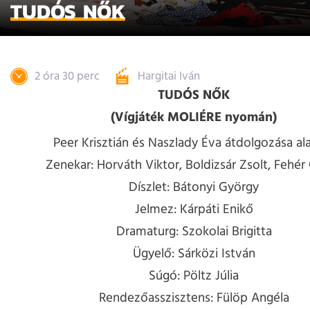
TUDÓS NŐK
2 óra 30 perc
Hargitai Iván
TUDÓS NŐK
(Vígjáték MOLIÉRE nyomán)
Peer Krisztián és Naszlady Éva átdolgozása al
Zenekar: Horváth Viktor, Boldizsár Zsolt, Fehér
Díszlet: Bátonyi György
Jelmez: Kárpáti Enikő
Dramaturg: Szokolai Brigitta
Ügyelő: Sárközi István
Súgó: Pöltz Júlia
Rendezőasszisztens: Fülöp Angéla