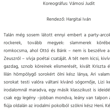
Koreográfus: Vámosi Judit
Rendező: Hargitai Iván
Talán még sosem látott ennyi embert a party-arcok
rockerek, tovább megyek: slammerek köréb
romkocsma, ahol Ottó és Bánk – nem is beszélve a 
Zeuszról – vívja poétai csatáját. A tét nem kicsi, kiví
gazdag, sznob köreinek elismerését, kivált Kriszta 
lilán hömpölygő sorokért ölni kész lánya, Ari valam
sorokat testi valóra váltani kívánó sógornője, Lizi k
irodalomnál maradva, egy másik klasszikust is ideidé
csak egy legény –jobban mondva, leány van talpon 
fiúja oldalán az irodalmi pokolból szökni kész Heni. K