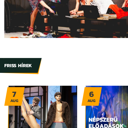
FRISS HÍREK
7
6
AUG
AUG
NÉPSZERŰ
ELŐADÁSOK