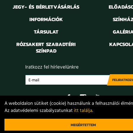
JEGY- ÉS BÉRLETVÁSÁRLÁS
ELŐADÁS
INFORMÁCIÓK
SZÍNHÁ
TÁRSULAT
GALÉRI
RÓZSAKERT SZABADTÉRI
KAPCSOL
SZÍNPAD
Iratkozz fel hírlevelünkre
FELIRATKOZ
A weboldalon sütiket (cookie) használunk a felhasználói élmény
Az adatvédelemi szabályzatunkat
itt találja
.
Adatvédelem
Jogi nyilatkozat
Projektek
Közérdekű
© 2021. Móricz Zsigmond Színház
MEGÉRTETTEM