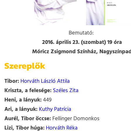
Bemutató:
2016. április 23. (szombat) 19 óra
Móricz Zsigmond Színház, Nagyszínpa
Szereplők
Tibor:
Horváth László Attila
Kriszta, a felesége:
Széles Zita
Heni, a lányuk:
449
Ari, a lányuk:
Kuthy Patrícia
Aurél, Tibor öccse:
Fellinger Domonkos
Lizi, Tibor húga:
Horváth Réka