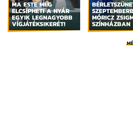
MA ESTE MÉG
BÉRLETSZÜNE
ELCSÍPHETI A NYÁR
SZEPTEMBER
EGYIK LEGNAGYOBB
MÓRICZ ZSIG
VÍGJÁTÉKSIKERÉT!
SZÍNHÁZBAN
MÉ