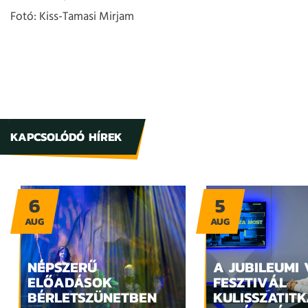
Fotó: Kiss-Tamasi Mirjam
KAPCSOLÓDÓ HÍREK
6
5
AUG
AUG
NÉPSZERŰ
A JUBILEUMI
ELŐADÁSOK
FESZTIVÁL
BÉRLETSZÜNETBEN
KULISSZATITK