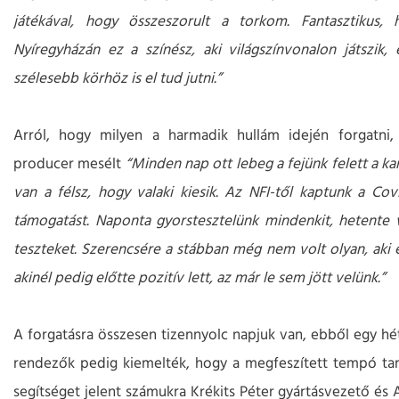
játékával, hogy összeszorult a torkom. Fantasztikus, 
Nyíregyházán ez a színész, aki világszínvonalon játszik,
szélesebb körhöz is el tud jutni.”
Arról, hogy milyen a harmadik hullám idején forgatni,
producer mesélt
“Minden nap ott lebeg a fejünk felett a ka
van a félsz, hogy valaki kiesik. Az NFI-től kaptunk a Cov
támogatást. Naponta gyorstesztelünk mindenkit, hetente
teszteket. Szerencsére a stábban még nem volt olyan, aki e
akinél pedig előtte pozitív lett, az már le sem jött velünk.”
A forgatásra összesen tizennyolc napjuk van, ebből egy hét
rendezők pedig kiemelték, hogy a megfeszített tempó ta
segítséget jelent számukra Krékits Péter gyártásvezető és 