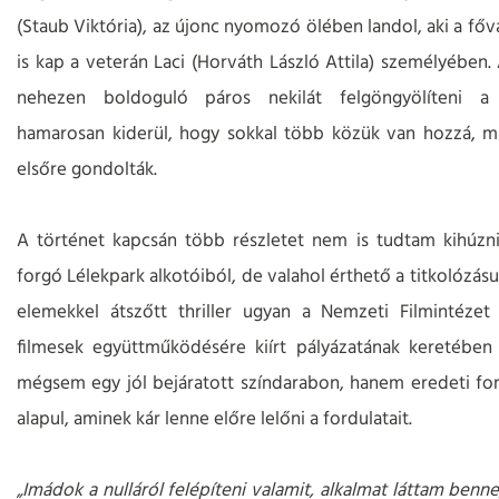
(Staub Viktória), az újonc nyomozó ölében landol, aki a főv
is kap a veterán Laci (Horváth László Attila) személyében.
nehezen boldoguló páros nekilát felgöngyölíteni a 
hamarosan kiderül, hogy sokkal több közük van hozzá, m
elsőre gondolták.
A történet kapcsán több részletet nem is tudtam kihúzn
forgó Lélekpark alkotóiból, de valahol érthető a titkolózásu
elemekkel átszőtt thriller ugyan a Nemzeti Filmintézet
filmesek együttműködésére kiírt pályázatának keretében
mégsem egy jól bejáratott színdarabon, hanem eredeti f
alapul, aminek kár lenne előre lelőni a fordulatait.
„Imádok a nulláról felépíteni valamit, alkalmat láttam benn