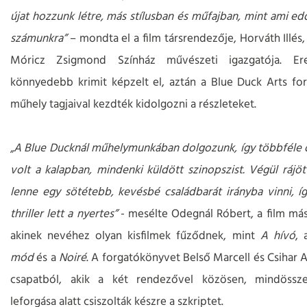
újat hozzunk létre, más stílusban és műfajban, mint ami ed
számunkra”
– mondta el a film társrendezője, Horváth Illés,
Móricz Zsigmond Színház művészeti igazgatója. Ere
könnyedebb krimit képzelt el, aztán a Blue Duck Arts fo
műhely tagjaival kezdték kidolgozni a részleteket.
„A Blue Ducknál műhelymunkában dolgozunk, így többféle ö
volt a kalapban, mindenki küldött szinopszist. Végül rájöt
lenne egy sötétebb, kevésbé családbarát irányba vinni, íg
thriller lett a nyertes”
- mesélte Odegnál Róbert, a film más
akinek nevéhez olyan kisfilmek fűződnek, mint
A hívó
,
mód
és a
Noiré
. A forgatókönyvet Belső Marcell és Csihar A
csapatból, akik a két rendezővel közösen, mindöss
leforgása alatt csiszolták készre a szkriptet.