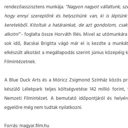
rendezőasszisztens munkája.
“Nagyon nagyot vállaltunk, sze
hogy ennyi szereplőnk és helyszínünk van, ki is léptünk
keretekből. Kitoltuk a határainkat, de azt gondolom, csa
alkotni”
- foglalta össze Horváth Illés. Mivel az utómunkár
sok idő, Bacskai Brigitta vágó már el is kezdte a munkát
elkészült alkotást a megállapodás szerint június közepéig k
Filmintézetnek.
A Blue Duck Arts és a Móricz Zsigmond Színház közös p
készülő Lélekpark teljes költségvetése 142 millió forint,
Nemzeti Filmintézet. A bemutató időpontjáról és helyér
egyelőre még nem tudtak nyilatkozni.
Forrás: magyar.film.hu