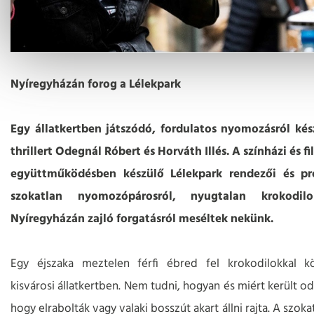
Nyíregyházán forog a Lélekpark
Egy állatkertben játszódó, fordulatos nyomozásról kés
thrillert Odegnál Róbert és Horváth Illés. A színházi és f
együttműködésben készülő Lélekpark rendezői és pr
szokatlan nyomozópárosról, nyugtalan krokodi
Nyíregyházán zajló forgatásról meséltek nekünk.
Egy éjszaka meztelen férfi ébred fel krokodilokkal k
kisvárosi állatkertben. Nem tudni, hogyan és miért került od
hogy elrabolták vagy valaki bosszút akart állni rajta. A szoka