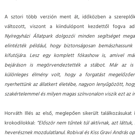
A sztori több verzión ment át, időközben a szereplő
változott, viszont a kiindulópont kezdettől fogva a
Nyíregyházi Állatpark dolgozói minden segítséget mega
elintézték például, hogy biztonságosan bemászhassunk 
kifutójára. Lesz egy komplett fókashow is, amivel már
bejáráson is megörvendeztették a stábot. Már az i
különleges élmény volt, hogy a forgatást megelőzően
nyerhettünk az állatkert életébe, nagyon lenyűgözött, hog
szakértelemmel és milyen magas színvonalon viszik ezt az i
Horváth Illés az első, meglepően sikerült találkozásukat i
krokodilokkal:
“Először nem tűntek túl aktívnak, azt láttuk,
heverésznek mozdulatlanul. Robival és Kiss Gravi András op