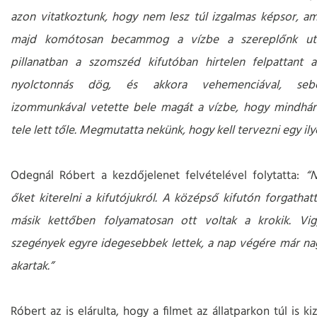
azon vitatkoztunk, hogy nem lesz túl izgalmas képsor, am
majd komótosan becammog a vízbe a szereplőnk ut
pillanatban a szomszéd kifutóban hirtelen felpattant 
nyolctonnás dög, és akkora vehemenciával, seb
izommunkával vetette bele magát a vízbe, hogy mindhár
tele lett tőle. Megmutatta nekünk, hogy kell tervezni egy ily
Odegnál Róbert a kezdőjelenet felvételével folytatta:
“
őket kiterelni a kifutójukról. A középső kifutón forgathatt
másik kettőben folyamatosan ott voltak a krokik. Vigy
szegények egyre idegesebbek lettek, a nap végére már n
akartak.”
Róbert az is elárulta, hogy a filmet az állatparkon túl is ki