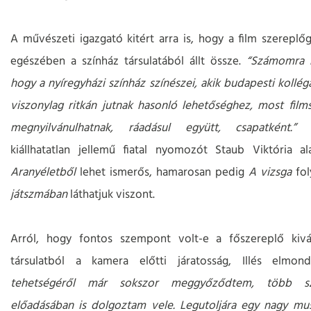
A művészeti igazgató kitért arra is, hogy a film szereplőg
egészében a színház társulatából állt össze.
“Számomra 
hogy a nyíregyházi színház színészei, akik budapesti kollé
viszonylag ritkán jutnak hasonló lehetőséghez, most films
megnyilvánulhatnak, ráadásul együtt, csapatként.”
Vi
kiállhatatlan jellemű fiatal nyomozót Staub Viktória ala
Aranyéletből
lehet ismerős, hamarosan pedig
A vizsga
fol
játszmában
láthatjuk viszont.
Arról, hogy fontos szempont volt-e a főszereplő kivál
társulatból a kamera előtti járatosság, Illés elmo
tehetségéről már sokszor meggyőződtem, több s
előadásában is dolgoztam vele. Legutoljára egy nagy mus