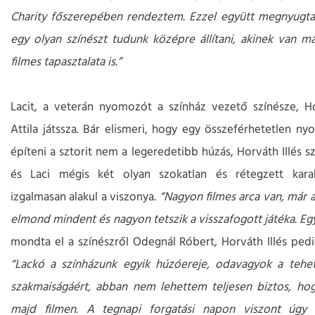
Charity főszerepében rendeztem. Ezzel együtt megnyugta
egy olyan színészt tudunk középre állítani, akinek van 
filmes tapasztalata is.”
Lacit, a veterán nyomozót a színház vezető színésze, H
Attila játssza. Bár elismeri, hogy egy összeférhetetlen n
építeni a sztorit nem a legeredetibb húzás, Horváth Illés sz
és Laci mégis két olyan szokatlan és rétegzett karak
izgalmasan alakul a viszonya.
“Nagyon filmes arca van, már 
elmond mindent és nagyon tetszik a visszafogott játéka. Egy
mondta el a színészről Odegnál Róbert, Horváth Illés pedi
“Lackó a színházunk egyik húzóereje, odavagyok a tehe
szakmaiságáért, abban nem lehettem teljesen biztos, h
majd filmen. A tegnapi forgatási napon viszont úgy