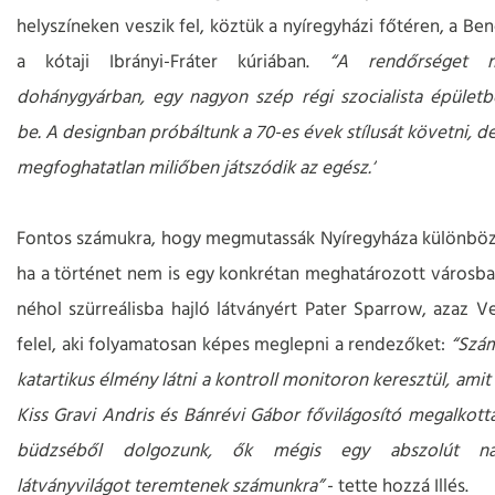
helyszíneken veszik fel, köztük a nyíregyházi főtéren, a Ben
a kótaji Ibrányi-Fráter kúriában.
“A rendőrséget 
dohánygyárban, egy nagyon szép régi szocialista épület
be. A designban próbáltunk a 70-es évek stílusát követni, d
megfoghatatlan miliőben játszódik az egész.”
Fontos számukra, hogy megmutassák Nyíregyháza különböz
ha a történet nem is egy konkrétan meghatározott városban
néhol szürreálisba hajló látványért Pater Sparrow, azaz V
felel, aki folyamatosan képes meglepni a rendezőket:
“Szá
katartikus élmény látni a kontroll monitoron keresztül, amit
Kiss Gravi Andris és Bánrévi Gábor fővilágosító megalkotta
büdzséből dolgozunk, ők mégis egy abszolút nagy
látványvilágot teremtenek számunkra”
- tette hozzá Illés.