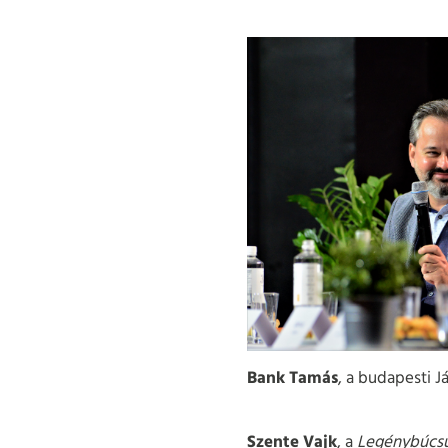
Bank Tamás
, a budapesti J
Szente Vajk
, a
Legénybúcs