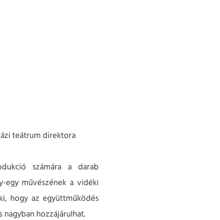
házi teátrum direktora
rodukció számára a darab
gy-egy művészének a vidéki
 ki, hogy az együttműködés
is nagyban hozzájárulhat.