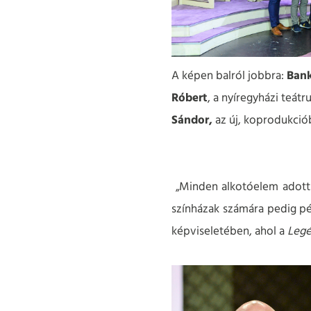
A képen balról jobbra:
Ban
Róbert
, a nyíregyházi teát
Sándor,
az új, koprodukci
„Minden alkotóelem adott 
színházak számára pedig pé
képviseletében, ahol a
Leg