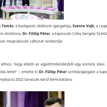
k Tamás
, a budapesti Játékszín igazgatója,
Szente Vajk
, a
Leg
rum direktora,
Dr. Fülöp Péter
, a kaposvári Csiky Gergely Szính
óban megvalósuló változat rendezője
ahhoz, hogy ebből az együttműködésből egy komoly siker,
lda lehet" – emelte ki
Dr. Fülöp Péter
színházigazgató a kapo
énybúcsú
2022 tavaszán kerül bemutatásra.