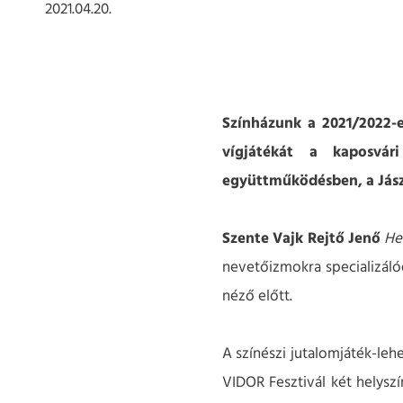
2021.04.20.
Színházunk a 2021/2022-e
vígjátékát a kaposvár
együttműködésben, a Jásza
Szente Vajk Rejtő Jenő
He
nevetőizmokra specializálód
néző előtt.
A színészi jutalomjáték-le
VIDOR Fesztivál két helyszí