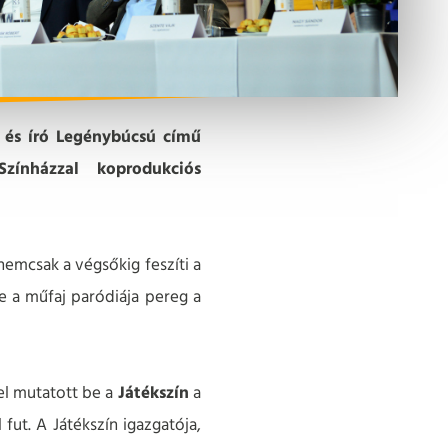
ő és író Legénybúcsú című
zínházzal koprodukciós
 nemcsak a végsőkig feszíti a
te a műfaj paródiája pereg a
el mutatott be a
Játékszín
a
fut. A Játékszín igazgatója,