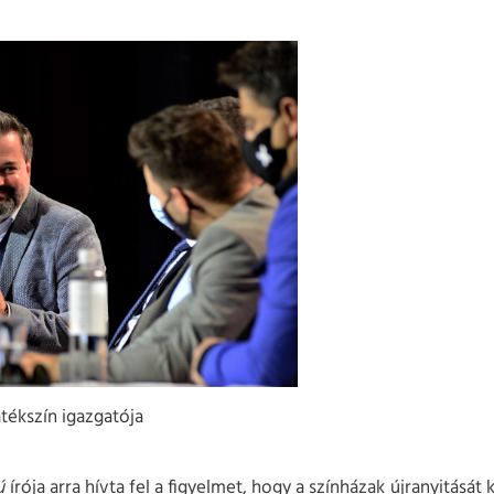
átékszín igazgatója
ú
írója arra hívta fel a figyelmet, hogy a színházak újranyitásá