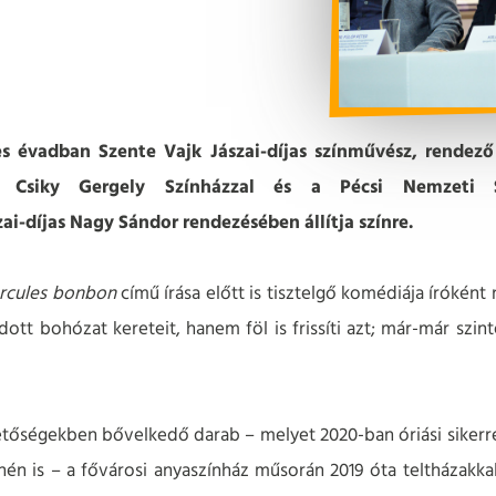
s évadban Szente Vajk Jászai-díjas színművész, rendez
i Csiky Gergely Színházzal és a Pécsi Nemzeti S
i-díjas Nagy Sándor rendezésében állítja színre.
rcules bonbon
című írása előtt is tisztelgő komédiája íróként
ott bohózat kereteit, hanem föl is frissíti azt; már-már szin
hetőségekben bővelkedő darab – melyet 2020-ban óriási sikerr
nén is – a fővárosi anyaszínház műsorán 2019 óta teltházakkal 