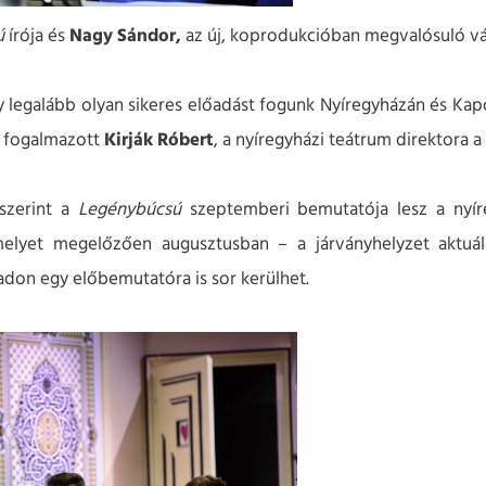
ú
írója és
Nagy Sándor,
az új, koprodukcióban megvalósuló vá
legalább olyan sikeres előadást fogunk Nyíregyházán és Kaposv
– fogalmazott
Kirják Róbert
, a nyíregyházi teátrum direktora a
szerint a
Legénybúcsú
szeptemberi bemutatója lesz a nyír
elyet megelőzően augusztusban – a járványhelyzet aktuál
adon egy előbemutatóra is sor kerülhet.