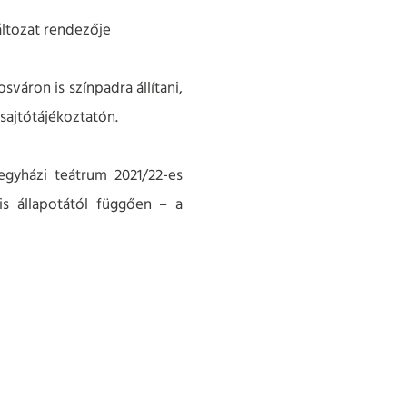
ltozat rendezője
áron is színpadra állítani,
 sajtótájékoztatón.
egyházi teátrum 2021/22-es
is állapotától függően – a