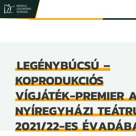
JEGY- ÉS BÉRLETVÁSÁRLÁS
ELŐADÁSOK
LEGÉNYBÚCSÚ –
KOPRODUKCIÓS
VÍGJÁTÉK-PREMIER 
NYÍREGYHÁZI TEÁT
2021/22-ES ÉVADÁB