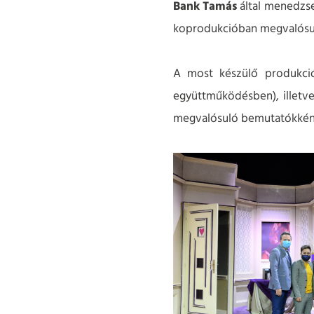
Bank Tamás
által menedzse
koprodukcióban megvalósul
A most készülő produkci
együttműködésben), illetve 
megvalósuló bemutatókként,