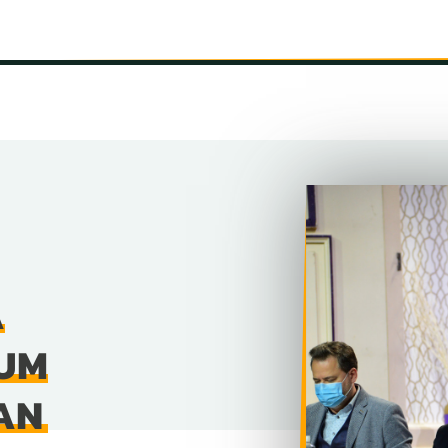
INFORMÁCIÓK
SZÍNHÁZ
TÁRSULAT
GALÉRIA
A
RUM
AN