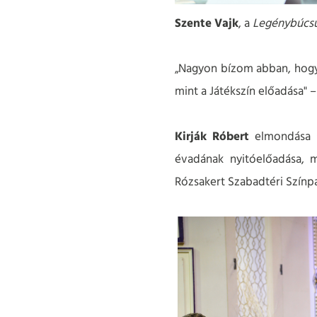
Szente Vajk
, a
Legénybúcs
„Nagyon bízom abban, hogy 
mint a Játékszín előadása" 
Kirják Róbert
elmondása 
évadának nyitóelőadása, m
Rózsakert Szabadtéri Színp