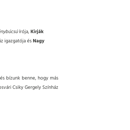
énybúcsú
írója,
Kirják
áz igazgatója és
Nagy
 és bízunk benne, hogy más
svári Csiky Gergely Színház