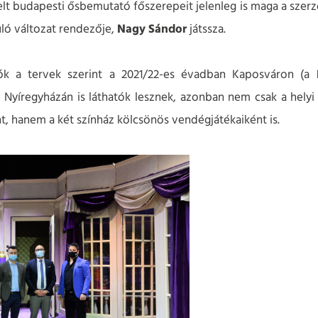
lt budapesti ősbemutató főszerepeit jelenleg is maga a szer
ó változat rendezője,
Nagy Sándor
játssza.
ók a tervek szerint a 2021/22-es évadban Kaposváron (a
Nyíregyházán is láthatók lesznek, azonban nem csak a helyi s
 hanem a két színház kölcsönös vendégjátékaiként is.