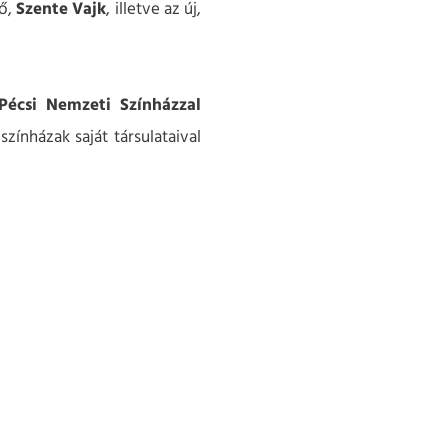
ző,
Szente Vajk
, illetve az új,
Pécsi Nemzeti Színházzal
zínházak saját társulataival