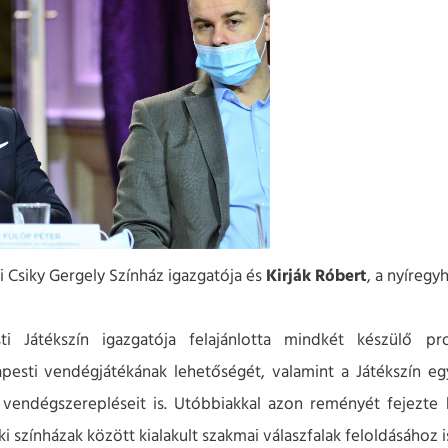
ri Csiky Gergely Színház igazgatója és
Kirják Róbert
, a nyíregy
ti Játékszín igazgatója felajánlotta mindkét készülő p
pesti vendégjátékának lehetőségét, valamint a Játékszín e
 vendégszerepléseit is. Utóbbiakkal azon reményét fejezte
i színházak között kialakult szakmai válaszfalak feloldásához 