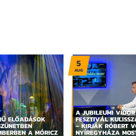
5
AUG
A JUBILEUMI VIDOR
RŰ ELŐADÁSOK
FESZTIVÁL KULISSZ
SZÜNETBEN
– KIRJÁK RÓBERT V
MBERBEN A MÓRICZ
NYÍREGYHÁZA MOS