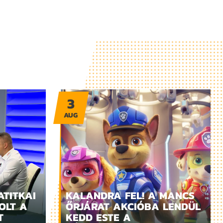
3
AUG
ATITKAI
KALANDRA FEL! A MANCS
OLT A
ŐRJÁRAT AKCIÓBA LENDÜL
T
KEDD ESTE A