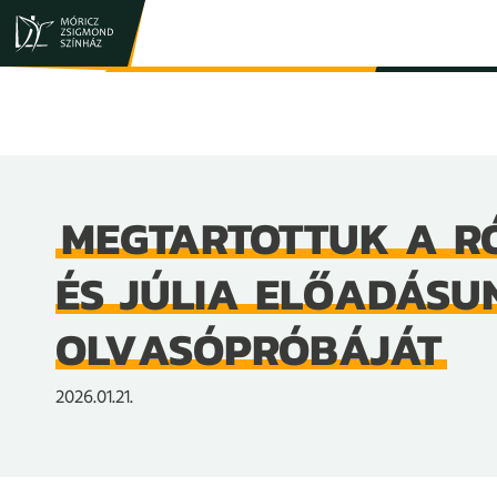
JEGY- ÉS BÉRLETVÁSÁRLÁS
ELŐADÁSOK
MEGTARTOTTUK A R
ÉS JÚLIA ELŐADÁSU
OLVASÓPRÓBÁJÁT
2026.01.21.