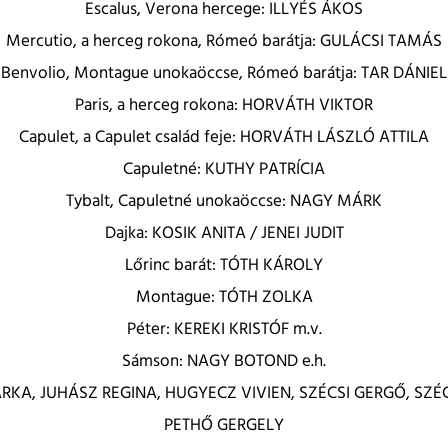
Escalus, Verona hercege: ILLYÉS ÁKOS
Mercutio, a herceg rokona, Rómeó barátja: GULÁCSI TAMÁS
Benvolio, Montague unokaöccse, Rómeó barátja: TAR DÁNIEL
Paris, a herceg rokona: HORVÁTH VIKTOR
Capulet, a Capulet család feje: HORVÁTH LÁSZLÓ ATTILA
Capuletné: KUTHY PATRÍCIA
Tybalt, Capuletné unokaöccse: NAGY MÁRK
Dajka: KOSIK ANITA / JENEI JUDIT
Lőrinc barát: TÓTH KÁROLY
Montague: TÓTH ZOLKA
Péter: KEREKI KRISTÓF m.v.
Sámson: NAGY BOTOND e.h.
KA, JUHÁSZ REGINA, HUGYECZ VIVIEN, SZÉCSI GERGŐ, SZÉC
PETHŐ GERGELY