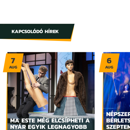
KAPCSOLÓDÓ HÍREK
7
6
AUG
AUG
NÉPSZE
MA ESTE MÉG ELCSÍPHETI A
BÉRLET
NYÁR EGYIK LEGNAGYOBB
SZEPTE