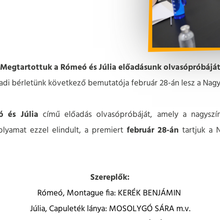
Megtartottuk a Rómeó és Júlia előadásunk olvasópróbájá
adi bérletünk következő bemutatója február 28-án lesz a Nag
 és Júlia
című előadás olvasópróbáját, amely a nagyszí
olyamat ezzel elindult, a premiert
február 28-án
tartjuk a 
Szereplők:
Rómeó, Montague fia:
KERÉK BENJÁMIN
Júlia, Capuleték lánya: MOSOLYGÓ SÁRA m.v.