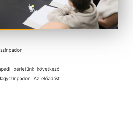
t
yszínpadon
npadi bérletünk következő
Nagyszínpadon. Az előadást