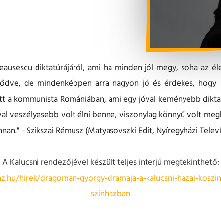
 Ceausescu diktatúrájáról, ami ha minden jól megy, soha az él
dve, de mindenképpen arra nagyon jó és érdekes, hogy lá
t a kommunista Romániában, ami egy jóval keményebb diktatú
óval veszélyesebb volt élni benne, viszonylag könnyű volt megha
nan." - Szikszai Rémusz (Matyasovszki Edit, Nyíregyházi Televí
A Kalucsni rendezőjével készült teljes interjú megtekinthető:
z.hu/hirek/dragoman-gyorgy-dramaja-a-kalucsni-hazai-koszin
szinhazban