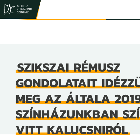
JEGY- ÉS BÉRLETVÁSÁRLÁS
ELŐADÁSOK
SZIKSZAI RÉMUSZ
GONDOLATAIT IDÉZZ
MEG AZ ÁLTALA 201
SZÍNHÁZUNKBAN SZ
VITT KALUCSNIRÓL