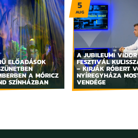
5
AUG
A JUBILEUMI VIDOR
RŰ ELŐADÁSOK
FESZTIVÁL KULISSZ
SZÜNETBEN
– KIRJÁK RÓBERT V
MBERBEN A MÓRICZ
NYÍREGYHÁZA MOS
ND SZÍNHÁZBAN
VENDÉGE