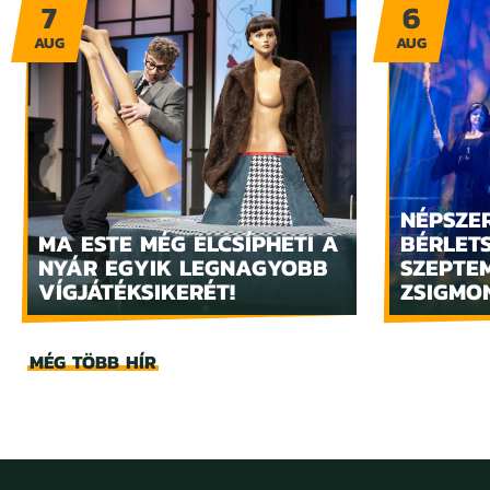
7
6
AUG
AUG
NÉPSZE
MA ESTE MÉG ELCSÍPHETI A
BÉRLET
NYÁR EGYIK LEGNAGYOBB
SZEPTE
VÍGJÁTÉKSIKERÉT!
ZSIGMO
MÉG TÖBB HÍR