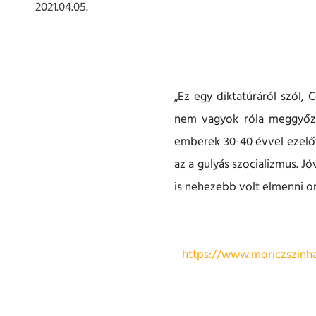
2021.04.05.
„Ez egy diktatúráról szól,
nem vagyok róla meggyőző
emberek 30-40 évvel ezelőt
az a gulyás szocializmus. J
is nehezebb volt elmenni on
https://www.moriczszinha