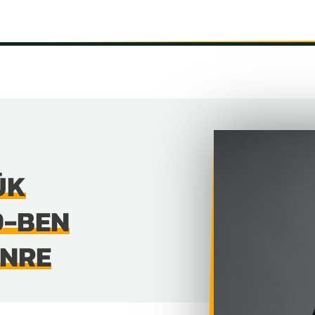
INFORMÁCIÓK
SZÍNHÁZ
TÁRSULAT
GALÉRIA
ÜK
9-BEN
ÍNRE