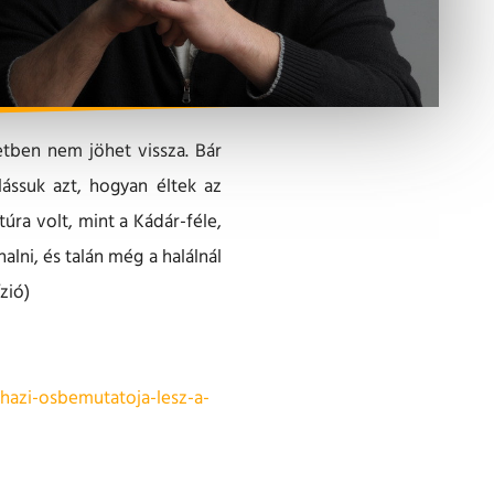
etben nem jöhet vissza. Bár
ssuk azt, hogyan éltek az
ra volt, mint a Kádár-féle,
lni, és talán még a halálnál
zió)
hazi-osbemutatoja-lesz-a-