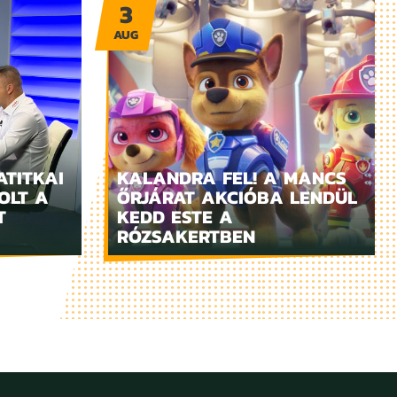
3
AUG
ATITKAI
KALANDRA FEL! A MANCS
OLT A
ŐRJÁRAT AKCIÓBA LENDÜL
T
KEDD ESTE A
RÓZSAKERTBEN