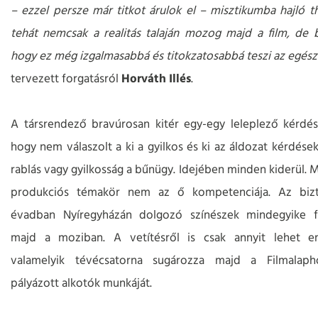
– ezzel persze már titkot árulok el – misztikumba hajló thr
tehát nemcsak a realitás talaján mozog majd a film, de
hogy ez még izgalmasabbá és titokzatosabbá teszi az egész
tervezett forgatásról
Horváth Illés
.
A társrendező bravúrosan kitér egy-egy leleplező kérdés 
hogy nem válaszolt a ki a gyilkos és ki az áldozat kérdések
rablás vagy gyilkosság a bűnügy. Idejében minden kiderül. 
produkciós témakör nem az ő kompetenciája. Az biz
évadban Nyíregyházán dolgozó színészek mindegyike f
majd a moziban. A vetítésről is csak annyit lehet em
valamelyik tévécsatorna sugározza majd a Filmalaph
pályázott alkotók munkáját.