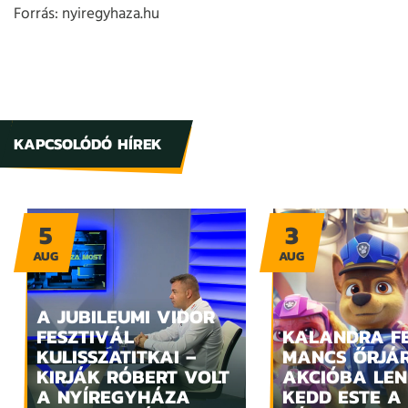
Forrás: nyiregyhaza.hu
KAPCSOLÓDÓ HÍREK
5
3
AUG
AUG
A JUBILEUMI VIDOR
FESZTIVÁL
KALANDRA FE
KULISSZATITKAI –
MANCS ŐRJÁ
KIRJÁK RÓBERT VOLT
AKCIÓBA LE
A NYÍREGYHÁZA
KEDD ESTE A