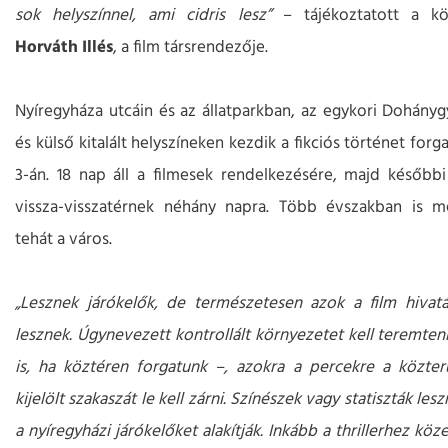
sok helyszínnel, ami cidris lesz”
– tájékoztatott a kö
Horváth Illés
, a film társrendezője.
Nyíregyháza utcáin és az állatparkban, az egykori Dohányg
és külső kitalált helyszíneken kezdik a fikciós történet forg
3-án. 18 nap áll a filmesek rendelkezésére, majd későb
vissza-visszatérnek néhány napra. Több évszakban is m
tehát a város.
„Lesznek járókelők, de természetesen azok a film hivatás
lesznek. Úgynevezett kontrollált környezetet kell teremten
is, ha köztéren forgatunk –, azokra a percekre a közter
kijelölt szakaszát le kell zárni. Színészek vagy statiszták les
a nyíregyházi járókelőket alakítják. Inkább a thrillerhez köz