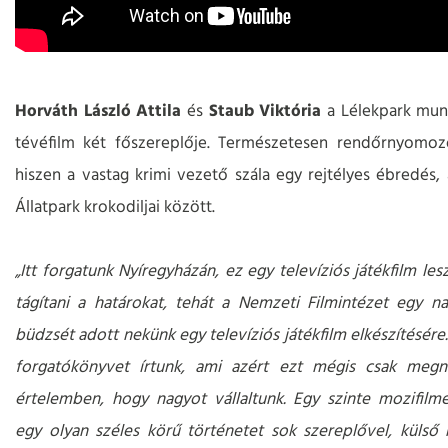
Horváth László Attila
és
Staub Viktória
a Lélekpark mun
tévéfilm két főszereplője. Természetesen rendőrnyomozó
hiszen a vastag krimi vezető szála egy rejtélyes ébredés, 
Állatpark krokodiljai között.
„Itt forgatunk Nyíregyházán, ez egy televíziós játékfilm les
tágítani a határokat, tehát a Nemzeti Filmintézet egy n
büdzsét adott nekünk egy televíziós játékfilm elkészítésére
forgatókönyvet írtunk, ami azért ezt mégis csak megne
értelemben, hogy nagyot vállaltunk. Egy szinte mozifilme
egy olyan széles körű történetet sok szereplővel, külső h