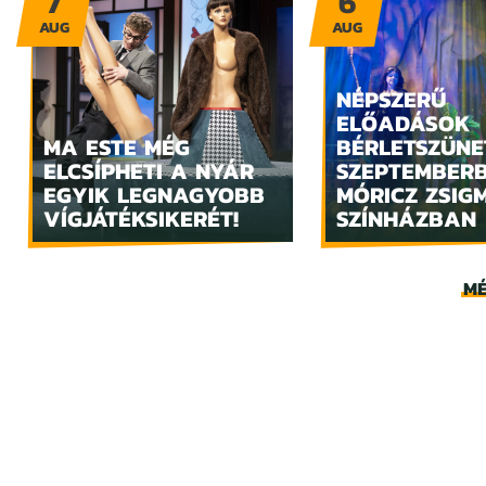
7
6
AUG
AUG
NÉPSZERŰ
ELŐADÁSOK
MA ESTE MÉG
BÉRLETSZÜNE
ELCSÍPHETI A NYÁR
SZEPTEMBER
EGYIK LEGNAGYOBB
MÓRICZ ZSIG
VÍGJÁTÉKSIKERÉT!
SZÍNHÁZBAN
MÉ