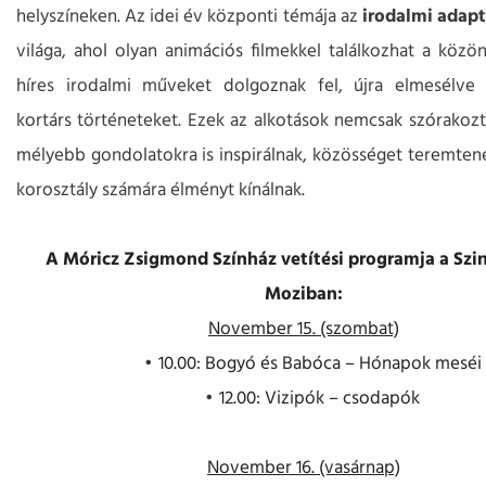
helyszíneken. Az idei év központi témája az
irodalmi
adapt
világa, ahol olyan animációs filmekkel találkozhat a közö
híres irodalmi műveket dolgoznak fel, újra elmesélve 
kortárs történeteket. Ezek az alkotások nemcsak szórakoz
mélyebb gondolatokra is inspirálnak, közösséget teremten
korosztály számára élményt kínálnak.
A Móricz Zsigmond Színház vetítési programja a Szi
Moziban:
November 15. (szombat)
10.00: Bogyó és Babóca – Hónapok meséi
12.00: Vizipók – csodapók
November 16. (vasárnap)