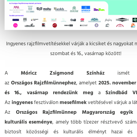
Ingyenes rajzfilmvetítésekkel várják a kicsiket és nagyokat 
szombat és 16., vasárnap között!
A
Móricz
Zsigmond
Színház
ismét cs
az
Országos
Rajzfilmünnephez
, amelyet
2025. november 
és 16., vasárnap rendezünk meg
a
Szindbád V
Az
ingyenes
fesztiválon
mesefilmek
vetítésével várjuk a lá
Az
Országos Rajzfilmünnep Magyarország egyik
kulturális eseménye
, amely több tízezer résztvevő szám
biztosít közösségi és kulturális élményt hazai és 