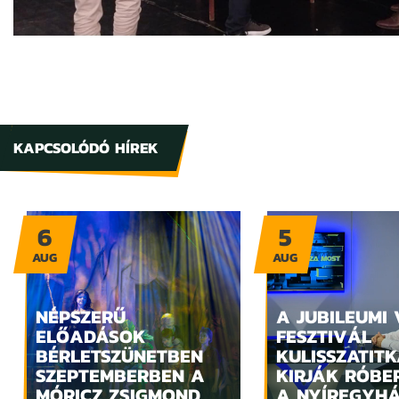
KAPCSOLÓDÓ HÍREK
6
5
AUG
AUG
NÉPSZERŰ
A JUBILEUMI
ELŐADÁSOK
FESZTIVÁL
BÉRLETSZÜNETBEN
KULISSZATITK
SZEPTEMBERBEN A
KIRJÁK RÓBE
MÓRICZ ZSIGMOND
A NYÍREGYH