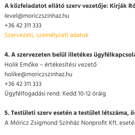
A közfeladatot ellátó szerv vezetője: Kirják 
level@moriczszinhaz.hu
+36 42 311 333
Szervezeti, személyzeti adatok
4. A szervezeten belül illetékes ügyfélkapcsol
Holik Emőke – értékesítési vezető
holike@moriczszinhaz.hu
+36 42 311 333
Ügyfélfogadási rend: Kedd 10-12 óráig
5. Testületi szerv esetén a testület létszáma, 
A Móricz Zsigmond Színház Nonprofit Kft. eset