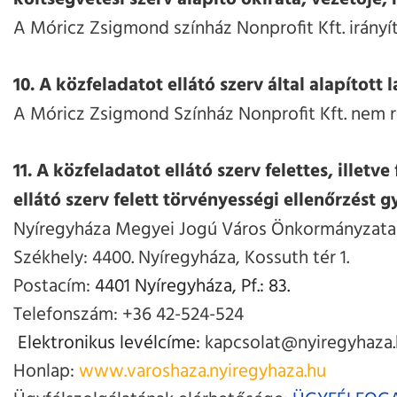
A Móricz Zsigmond színház Nonprofit Kft. irányí
10. A közfeladatot ellátó szerv által alapított
A Móricz Zsigmond Színház Nonprofit Kft. nem r
11. A közfeladatot ellátó szerv felettes, ille
ellátó szerv felett törvényességi ellenőrzést 
Nyíregyháza Megyei Jogú Város Önkormányzata
Székhely: 4400. Nyíregyháza, Kossuth tér 1.
Postacím:
4401 Nyíregyháza, Pf.: 83.
Telefonszám: +36 42-524-524
Elektronikus levélcíme:
kapcsolat@nyiregyhaza
Honlap:
www.varoshaza.nyiregyhaza.hu