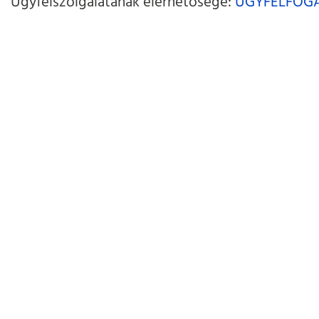
Ügyfélszolgálatának elérhetősége:
ÜGYFÉLFOGA