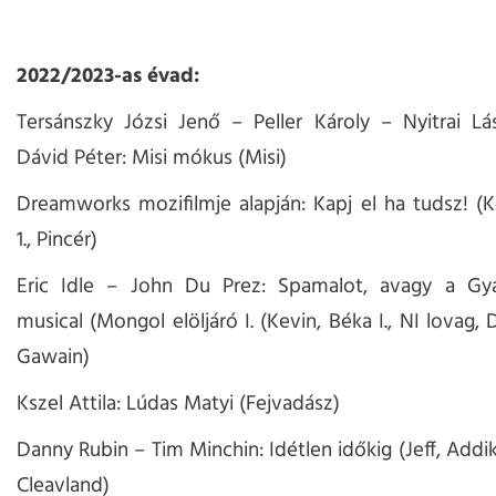
2022/2023-as évad:
Tersánszky Józsi Jenő – Peller Károly – Nyitrai L
Dávid Péter: Misi mókus (Misi)
Dreamworks mozifilmje alapján: Kapj el ha tudsz! (
1., Pincér)
Eric Idle – John Du Prez: Spamalot, avagy a Gy
musical (Mongol elöljáró I. (Kevin, Béka I., NI lovag, Da
Gawain)
Kszel Attila: Lúdas Matyi (Fejvadász)
Danny Rubin – Tim Minchin: Idétlen időkig (Jeff, Addi
Cleavland)