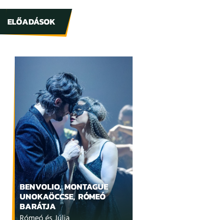
ELŐADÁSOK
BENVOLIO, MONTAGUE
UNOKAÖCCSE, RÓMEÓ
BARÁTJA
Rómeó és Júlia