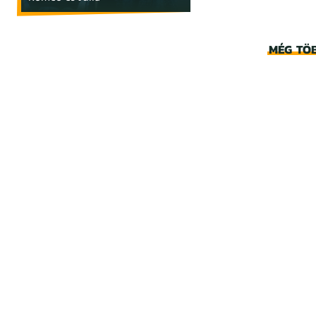
MÉG TÖ
BOGYÓ, A CSIGAFIÚ
Bogyó és Babóca újabb
kalandjai