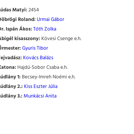
Lúdas Matyi:
2454
Döbrögi Roland:
Urmai Gábor
Dr. Ispán Ákos:
Tóth Zolka
Abigél kisasszony:
Kövesi Csenge e.h.
Őrmester:
Gyuris Tibor
Fejvadász:
Kovács Balázs
Katona:
Hajdú-Sobor Csaba e.h.
Lúdlány 1:
Becsey-Imreh Noémi e.h.
Lúdlány 2.:
Kiss Eszter Júlia
Lúdlány 3.:
Munkácsi Anita