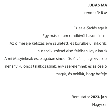
LUDAS MAT
rendező:
Ksz
Ez az előadás egy l
Egy másik - ám rendkívül hasonló - me
Az ő meséje kétszáz éve született, és körülbelül akkorib
huszadik század első felében. Így a kar
A mi Matyinknak esze ágában sincs hőssé válni, legszíveseb
néhány különös találkozásnak, egy szerelemnek és az ősei
magát, és nekilát, hogy befej
Bemutató:
2023. jan
Nagyszí