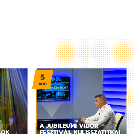
5
AUG
A JUBILEUMI VIDOR
SOK
FESZTIVÁL KULISSZATITKAI