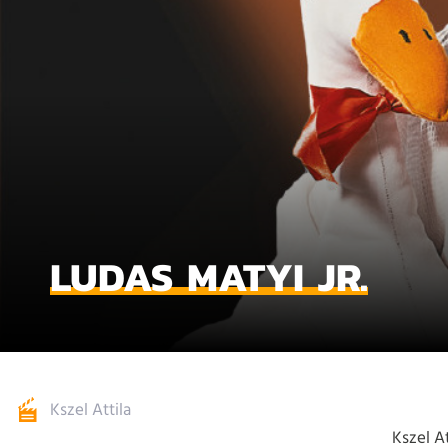
LUDAS MATYI JR.
Kszel Attila
Kszel At