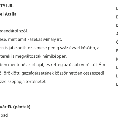
YI JR.
el Attila
egendáról szól.
se, mint amit Fazekas Mihály írt.
an is játszódik, ez a mese pedig száz évvel később, a
akterek is megváltoztak némiképpen.
ben mentené az irháját, és retteg az újabb veréstől. Ám
től öröklött igazságérzetének köszönhetően összeszedi
ezze szépapja történetét.
uár 13. (péntek)
npad