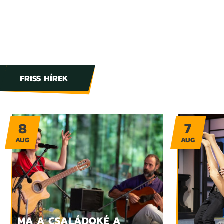
FRISS HÍREK
8
7
AUG
AUG
MA A CSALÁDOKÉ A