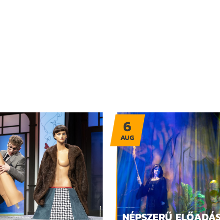
6
AUG
NÉPSZERŰ ELŐADÁ