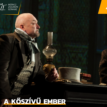
A KŐSZÍVŰ EMBER