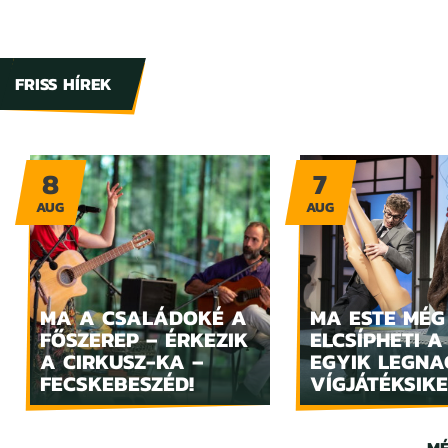
FRISS HÍREK
8
7
AUG
AUG
MA A CSALÁDOKÉ A
MA ESTE MÉG
FŐSZEREP – ÉRKEZIK
ELCSÍPHETI A
A CIRKUSZ-KA –
EGYIK LEGN
FECSKEBESZÉD!
VÍGJÁTÉKSIKE