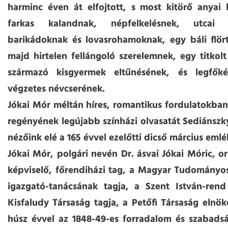
harminc éven át elfojtott, s most kitörő anyai 
farkas kalandnak, népfelkelésnek, utcai 
barikádoknak és lovasrohamoknak, egy báli flör
majd hirtelen fellángoló szerelemnek, egy titkolt
származó kisgyermek eltűnésének, és legfők
végzetes névcserének.
Jókai Mór méltán híres, romantikus fordulatokba
regényének legújabb színházi olvasatát Sediánszky
nézőink elé a 165 évvel ezelőtti dicső március em
Jókai Mór, polgári nevén Dr. ásvai Jókai Móric, o
képviselő, főrendiházi tag, a Magyar Tudomány
igazgató-tanácsának tagja, a Szent István-rend
Kisfaludy Társaság tagja, a Petőfi Társaság elnök
húsz évvel az 1848-49-es forradalom és szabads