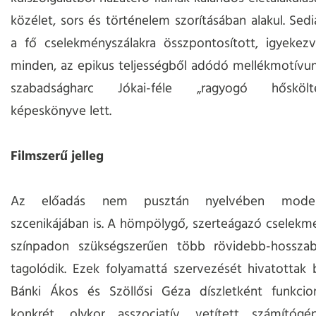
közélet, sors és történelem szorításában alakul. Sed
a fő cselekményszálakra összpontosított, igyekezv
minden, az epikus teljességből adódó mellékmotívu
szabadságharc Jókai-féle „ragyogó hőskölt
képeskönyve lett.
Filmszerű jelleg
Az előadás nem pusztán nyelvében mode
szcenikájában is. A hömpölygő, szerteágazó cselekm
színpadon szükségszerűen több rövidebb-hosszab
tagolódik. Ezek folyamattá szervezését hivatottak b
Bánki Ákos és Szöllősi Géza díszletként funkcion
konkrét, olykor asszociatív, vetített számítógép