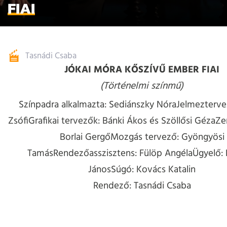
FIAI
Tasnádi Csaba
JÓKAI MÓR
A KŐSZÍVŰ EMBER FIAI
(Történelmi színmű)
Színpadra alkalmazta: Sediánszky Nóra
Jelmezterve
ZsófiGrafikai tervezők: Bánki Ákos és Szöllősi GézaZe
Borlai GergőMozgás tervező: Gyöngyösi
TamásRendezőasszisztens: Fülöp AngélaÜgyelő: 
JánosSúgó: Kovács Katalin
Rendező: Tasnádi Csaba