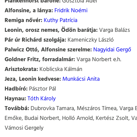
Plankenhorst báróné:
Gosztola Adél
Alfonsine, a lánya:
Fridrik Noémi
Remiga nővér:
Kuthy Patrícia
Leonin, orosz nemes, Ödön barátja:
Varga Balázs
Pár úr Richárd szolgája:
Kameniczky László
Palwicz Ottó, Alfonsine szerelme:
Nagyidai Gergő
Goldner Fritz, forradalmár:
Varga Norbert e.h.
Arisztokrata:
Koblicska Kálmán
Jeza, Leonin kedvese:
Munkácsi Anita
Hadbíró:
Pásztor Pál
Haynau:
Tóth Károly
Továbbá:
Dubrovka Tamara, Mészáros Tímea, Varga B
Emőke, Budai Norbert, Holló Arnold, Kertész Zsolt, Va
Vámosi Gergely