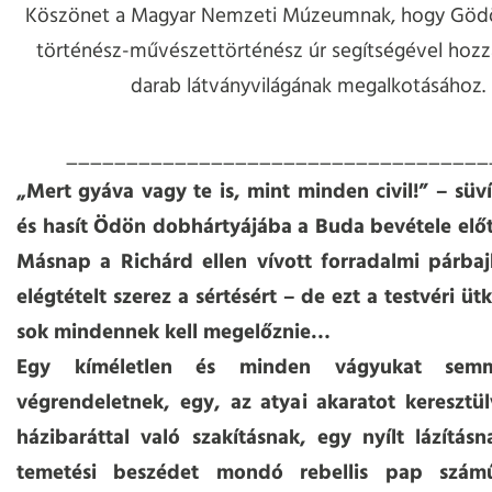
Köszönet a Magyar Nemzeti Múzeumnak, hogy Gödö
történész-művészettörténész úr segítségével hozzá
darab látványvilágának megalkotásához.
___________________________________
„Mert gyáva vagy te is, mint minden civil!” – süv
és hasít Ödön dobhártyájába a Buda bevétele előtt
Másnap a Richárd ellen vívott forradalmi párba
elégtételt szerez a sértésért – de ezt a testvéri ü
sok mindennek kell megelőznie…
Egy kíméletlen és minden vágyukat sem
végrendeletnek, egy, az atyai akaratot keresztül
házibaráttal való szakításnak, egy nyílt lázításn
temetési beszédet mondó rebellis pap számű