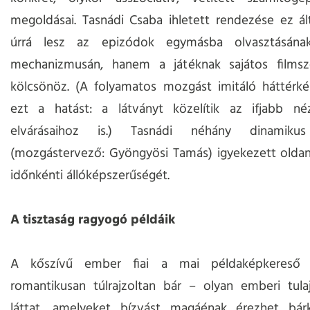
megoldásai. Tasnádi Csaba ihletett rendezése ez á
úrrá lesz az epizódok egymásba olvasztásának
mechanizmusán, hanem a játéknak sajátos filmsze
kölcsönöz. (A folyamatos mozgást imitáló háttérké
ezt a hatást: a látványt közelítik az ifjabb néz
elvárásaihoz is.) Tasnádi néhány dinamikus 
(mozgástervező: Gyöngyösi Tamás) igyekezett oldan
időnkénti állóképszerűségét.
A tisztaság ragyogó példáik
A kőszívű ember fiai a mai példaképkereső 
romantikusan túlrajzoltan bár – olyan emberi tula
láttat, amelyeket bízvást magáénak érezhet bár