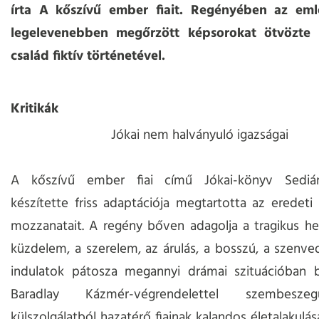
írta A kőszívű ember fiait. Regényében az em
legelevenebben megőrzött képsorokat ötvözte 
család fiktív történetével.
Kritikák
Jókai nem halványuló igazságai
A kőszívű ember fiai című Jókai-könyv Sediá
készítette friss adaptációja megtartotta az eredet
mozzanatait. A regény bőven adagolja a tragikus he
küzdelem, a szerelem, az árulás, a bosszú, a szenve
indulatok pátosza megannyi drámai szituációban b
Baradlay Kázmér-végrendelettel szembesze
külszolgálatból hazatérő fiainak kalandos életalakulá