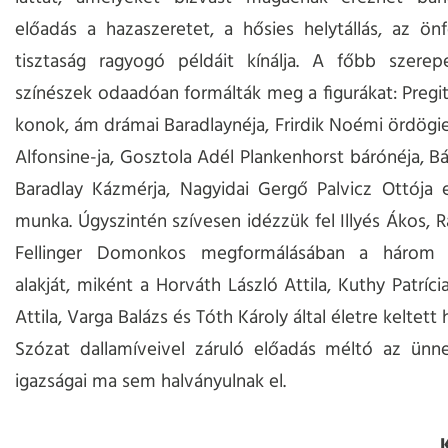
előadás a hazaszeretet, a hősies helytállás, az önf
tisztaság ragyogó példáit kínálja. A főbb szerepe
színészek odaadóan formálták meg a figurákat: Pregit
konok, ám drámai Baradlaynéja, Frirdik Noémi ördögi
Alfonsine-ja, Gosztola Adél Plankenhorst bárónéja, Bá
Baradlay Kázmérja, Nagyidai Gergő Palvicz Ottója 
munka. Úgyszintén szívesen idézzük fel Illyés Ákos, R
Fellinger Domonkos megformálásában a három B
alakját, miként a Horváth László Attila, Kuthy Patríc
Attila, Varga Balázs és Tóth Károly által életre keltett 
Szózat dallamíveivel záruló előadás méltó az ünne
igazságai ma sem halványulnak el.