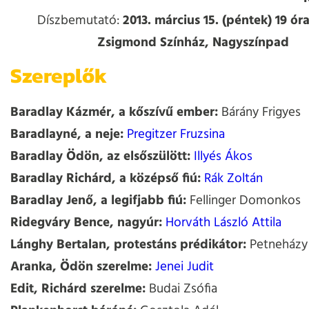
Díszbemutató:
2013. március 15. (péntek) 19 ór
Zsigmond Színház, Nagyszínpad
Szereplők
Baradlay Kázmér, a kőszívű ember:
Bárány Frigyes
Baradlayné, a neje:
Pregitzer Fruzsina
Baradlay Ödön, az elsőszülött:
Illyés Ákos
Baradlay Richárd, a középső fiú:
Rák Zoltán
Baradlay Jenő, a legifjabb fiú:
Fellinger Domonkos
Ridegváry Bence, nagyúr:
Horváth László Attila
Lánghy Bertalan, protestáns prédikátor:
Petneházy 
Aranka, Ödön szerelme:
Jenei Judit
Edit, Richárd szerelme:
Budai Zsófia