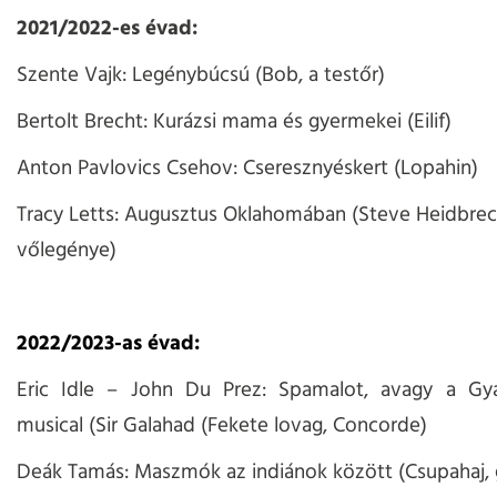
2021/2022-es évad:
Szente Vajk: Legénybúcsú (Bob, a testőr)
Bertolt Brecht: Kurázsi mama és gyermekei (Eilif)
Anton Pavlovics Csehov: Cseresznyéskert (Lopahin)
Tracy Letts: Augusztus Oklahomában (Steve Heidbrec
vőlegénye)
2022/2023-as évad:
Eric Idle – John Du Prez: Spamalot, avagy a Gy
musical (Sir Galahad (Fekete lovag, Concorde)
Deák Tamás: Maszmók az indiánok között (Csupahaj,