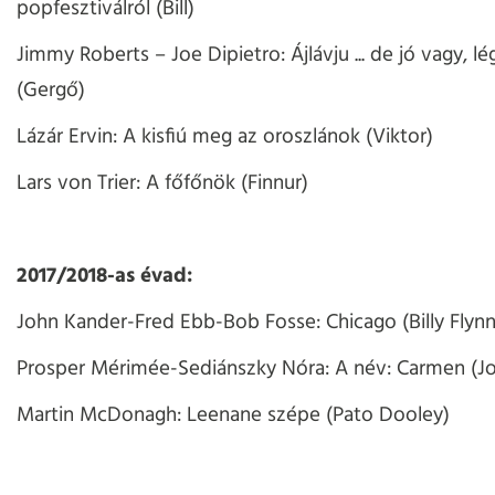
popfesztiválról (Bill)
Jimmy Roberts – Joe Dipietro: Ájlávju ... de jó vagy, l
(Gergő)
Lázár Ervin: A kisfiú meg az oroszlánok (Viktor)
Lars von Trier: A főfőnök (Finnur)
2017/2018-as évad:
John Kander-Fred Ebb-Bob Fosse: Chicago (Billy Flynn
Prosper Mérimée-Sediánszky Nóra: A név: Carmen (J
Martin McDonagh: Leenane szépe (Pato Dooley)