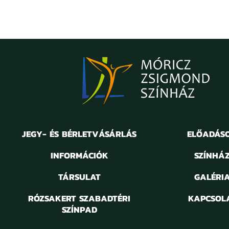
JEGY- ÉS BÉRLETVÁSÁRLÁS
ELŐADÁS
FRANK ABAGNALE SR.
INFORMÁCIÓK
SZÍNHÁ
Kapj el, ha tudsz!
TÁRSULAT
GALÉRI
RÓZSAKERT SZABADTÉRI
KAPCSOL
SZÍNPAD