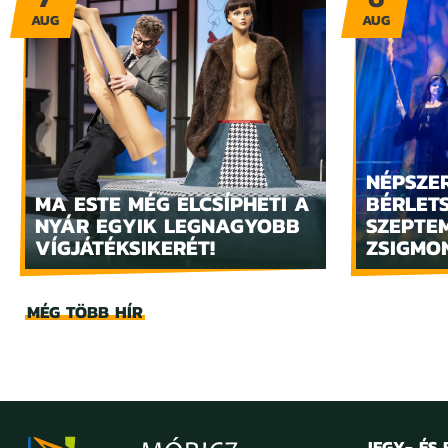
AUG
AUG
NÉPSZE
MA ESTE MÉG ELCSÍPHETI A
BÉRLET
NYÁR EGYIK LEGNAGYOBB
SZEPTE
VÍGJÁTÉKSIKERÉT!
ZSIGMO
MÉG TÖBB HÍR
JEGY- ÉS