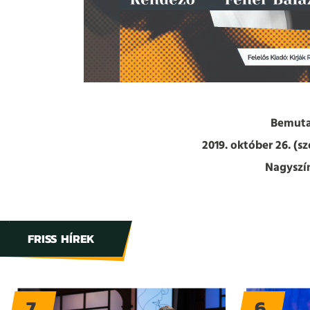
Bemuta
2019. október 26. (s
Nagyszí
FRISS HÍREK
7
6