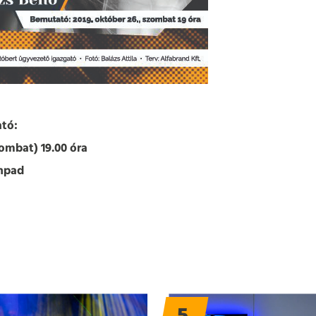
tó:
zombat) 19.00 óra
npad
5