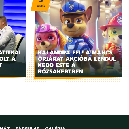
AUG
ATITKAI
KALANDRA FEL! A MANCS
OLT A
ŐRJÁRAT AKCIÓBA LENDÜL
T
KEDD ESTE A
RÓZSAKERTBEN
NHÁZ
TÁRSULAT
GALÉRIA