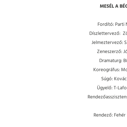
MESÉL A BÉ
Fordító: Parti
Díszlettervező: Z
Jelmeztervező: S
Zeneszerző: J
Dramaturg: B
Koreográfus: Mo
Súgó: Kovács
Ügyelő: T-Lafo
Rendezőasszisztens
Rendező: Fehér 