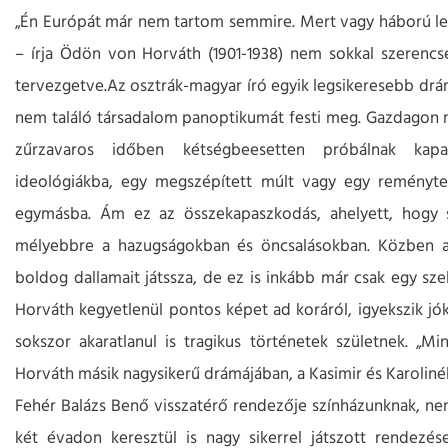
„Én Európát már nem tartom semmire. Mert vagy háború les
– írja Ödön von Horváth (1901-1938) nem sokkal szerencsé
tervezgetve.Az osztrák-magyar író egyik legsikeresebb drám
nem találó társadalom panoptikumát festi meg. Gazdagon me
zűrzavaros időben kétségbeesetten próbálnak kapa
ideológiákba, egy megszépített múlt vagy egy reménytelj
egymásba. Ám ez az összekapaszkodás, ahelyett, hogy s
mélyebbre a hazugságokban és öncsalásokban. Közben 
boldog dallamait játssza, de ez is inkább már csak egy sze
Horváth kegyetlenül pontos képet ad koráról, igyekszik jók
sokszor akaratlanul is tragikus történetek születnek. „
Horváth másik nagysikerű drámájában, a Kasimir és Karolinéb
Fehér Balázs Benő visszatérő rendezője színházunknak, nem 
két évadon keresztül is nagy sikerrel játszott rendez