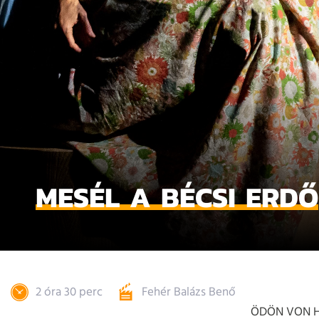
MESÉL A BÉCSI ERDŐ
2 óra 30 perc
Fehér Balázs Benő
ÖDÖN VON 