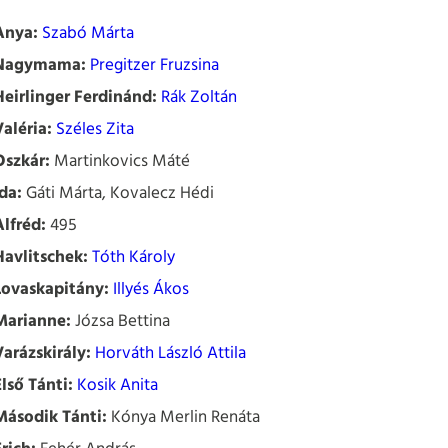
Anya:
Szabó Márta
Nagymama:
Pregitzer Fruzsina
Heirlinger Ferdinánd:
Rák Zoltán
Valéria:
Széles Zita
Oszkár:
Martinkovics Máté
Ida:
Gáti Márta, Kovalecz Hédi
Alfréd:
495
Havlitschek:
Tóth Károly
Lovaskapitány:
Illyés Ákos
Marianne:
Józsa Bettina
Varázskirály:
Horváth László Attila
Első Tánti:
Kosik Anita
Második Tánti:
Kónya Merlin Renáta