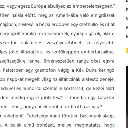
z, vagy egész Európa elsüllyed az embertelenségben.”
tlen halála előtt, még az Amerikába való emigrálását
ájában, a Mesél a bécsi erdőben egy széthulló és útját
grajzolt karakterei kisemberek, nyárspolgárok, akik e
szkodni valamibe: veszélyesebbnél veszélyesebb
es jövő illúziójába, és legfőképpen embertársaikba,
egítségükre lenne, örvényszerűen rántja őket egyre
a háttérben egy gramofon végig a Kék Duna keringő
bb napokat megélt világ haláltáncának aláfestő zenéje.
edvvel és humorral szemlélni kortársait, de kezei alatt
Minden mindig egyre jobb lesz” – mondja egy karakter
en. Lehet, hogy ennek pont a fordítottja az igaz?
véletlenül. Tehetsége iránti töretlen bizalmunk alapja
ése, A balek című bohózat, mellyel megmutatta, hogy