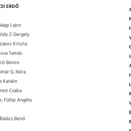
CSI ERDŐ
 Nagy Lajos
öldy Z Gergely
zakos Kriszta
ózsa Tamás
író Bence
lnár G. Nóra
 Katalin
rest Csaba
: Fülöp Angéla
Balázs Benő