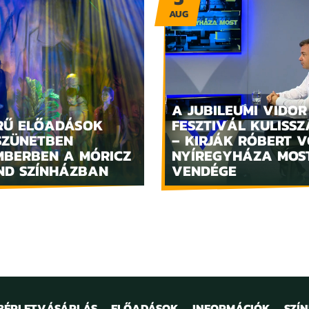
AUG
A JUBILEUMI VIDOR
RŰ ELŐADÁSOK
FESZTIVÁL KULISSZ
SZÜNETBEN
– KIRJÁK RÓBERT V
MBERBEN A MÓRICZ
NYÍREGYHÁZA MOS
ND SZÍNHÁZBAN
VENDÉGE
 BÉRLETVÁSÁRLÁS
ELŐADÁSOK
INFORMÁCIÓK
SZÍ