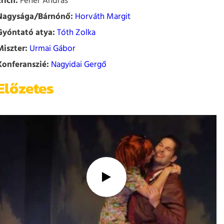
Erich:
Fehér András
Nagysága/Bárnónő:
Horváth Margit
Gyóntató atya:
Tóth Zolka
Miszter:
Urmai Gábor
Konferanszié:
Nagyidai Gergő
Előzetes