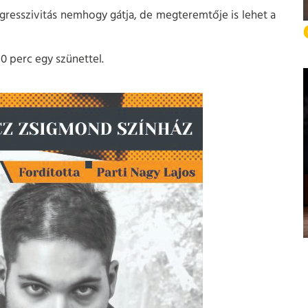
gresszivitás nemhogy gátja, de megteremtője is lehet a
0 perc egy szünettel.