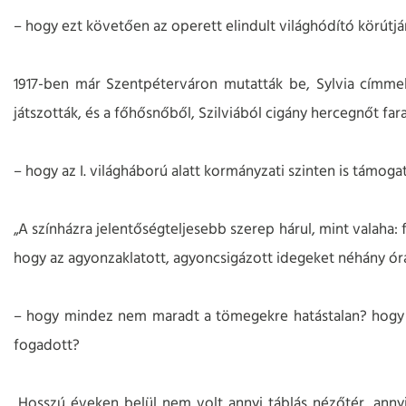
– hogy ezt követően az operett elindult világhódító körútjá
1917-ben már Szentpéterváron mutatták be, Sylvia címmel
játszották, és a főhősnőből, Szilviából cigány hercegnőt far
– hogy az I. világháború alatt kormányzati szinten is támogat
„A színházra jelentőségteljesebb szerep hárul, mint valaha: 
hogy az agyonzaklatott, agyoncsigázott idegeket néhány órár
– hogy mindez nem maradt a tömegekre hatástalan? hogy a 
fogadott?
„Hosszú éveken belül nem volt annyi táblás nézőtér, annyi