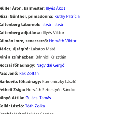
Müller Áron, karmester:
Illyés Ákos
Mizzi Günther, primadonna:
Kuthy Patrícia
Kaltenberg tábornok:
István István
Kaltenberg adjutánsa:
Illyés Viktor
Kálmán Imre, zeneszerző:
Horváth Viktor
Héricz, újságíró:
Lakatos Máté
Bóni a színházban:
Bánhidi Krisztián
Mocsai főhadnagy:
Nagyidai Gergő
Vass Jenő:
Rák Zoltán
Markovits főhadnagy:
Kameniczky László
Petheő Zsiga:
Horváth Sebestyén Sándor
Minyó Attila:
Gulácsi Tamás
Kollár László:
Tóth Zolka