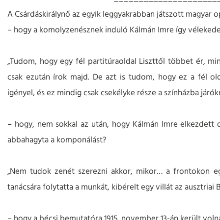
A Csárdáskirálynő az egyik leggyakrabban játszott magyar op
– hogy a komolyzenésznek induló Kálmán Imre így vélekede
„Tudom, hogy egy fél partitúraoldal Liszttől többet ér, m
csak ezután írok majd. De azt is tudom, hogy ez a fél o
igényel, és ez mindig csak csekélyke része a színházba járók
– hogy, nem sokkal az után, hogy Kálmán Imre elkezdett do
abbahagyta a komponálást?
„Nem tudok zenét szerezni akkor, mikor… a frontokon egy
tanácsára folytatta a munkát, kibérelt egy villát az ausztriai 
– hogy a bécsi bemutatóra 1915. november 13-án került voln