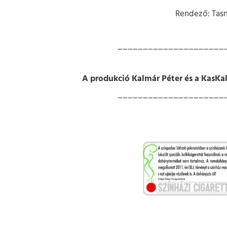
Rendező: Tasn
_____________________
A produkció Kalmár Péter és a KasKal 
_____________________
_____________________