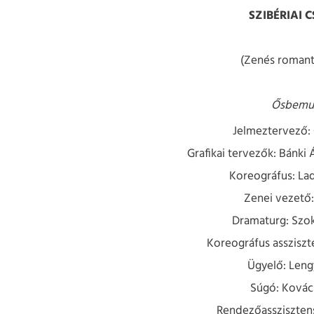
SZIBÉRIAI 
(Zenés romanti
Ősbemu
Jelmeztervező: 
Grafikai tervezők: Bánki 
Koreográfus: La
Zenei vezető:
Dramaturg: Szoko
Koreográfus assziszt
Ügyelő: Leng
Súgó: Kovács
Rendezőasszisztens