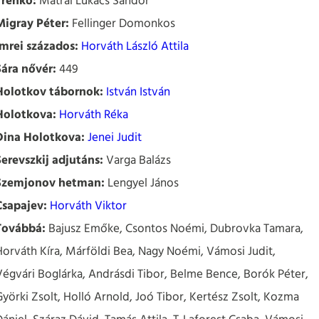
Trenkó:
Mátrai Lukács Sándor
Migray Péter:
Fellinger Domonkos
Imrei százados:
Horváth László Attila
Sára nővér:
449
Holotkov tábornok:
István István
Holotkova:
Horváth Réka
Dina Holotkova:
Jenei Judit
Serevszkij adjutáns:
Varga Balázs
Szemjonov hetman:
Lengyel János
Csapajev:
Horváth Viktor
Továbbá:
Bajusz Emőke, Csontos Noémi, Dubrovka Tamara,
Horváth Kíra, Márföldi Bea, Nagy Noémi, Vámosi Judit,
Végvári Boglárka, Andrásdi Tibor, Belme Bence, Borók Péter,
Györki Zsolt, Holló Arnold, Joó Tibor, Kertész Zsolt, Kozma