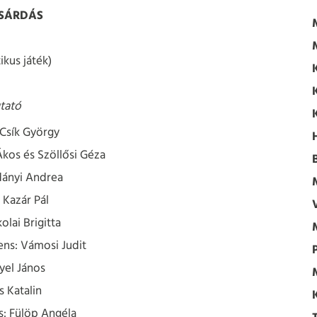
CSÁRDÁS
kus játék)
tató
Csík György
Ákos és Szöllősi Géza
dányi Andrea
 Kazár Pál
lai Brigitta
ens: Vámosi Judit
yel János
 Katalin
: Fülöp Angéla