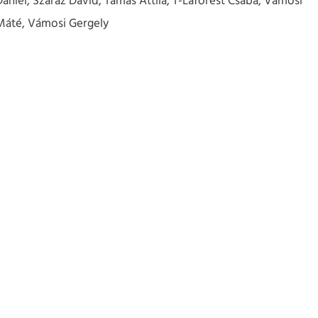
Dániel, Száraz Dávid, Tamás Attila, T-Laforest Csaba, Vámosi
Máté, Vámosi Gergely