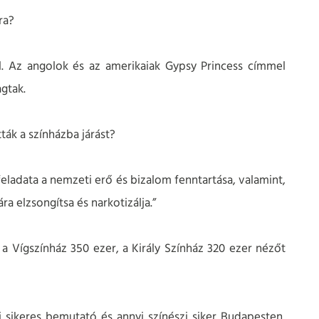
ra?
. Az angolok és az amerikaiak Gypsy Princess címmel
agtak.
ták a színházba járást?
feladata a nemzeti erő és bizalom fenntartása, valamint,
a elzsongítsa és narkotizálja.”
Vígszínház 350 ezer, a Király Színház 320 ezer nézőt
 sikeres bemutató és annyi színészi siker Budapesten,