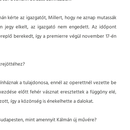
n kérte az igazgatót, Millert, hogy ne aznap mutassák
n jegy elkelt, az igazgató nem engedett. Az időpont
ereplő berekedt, így a premierre végül november 17-én
trejöttéhez?
ínháznak a tulajdonosa, ennél az operettnél vezette be
kezdése előtt fehér vásznat eresztettek a függöny elé,
zott, így a közönség is énekelhette a dalokat.
k Budapesten, mint amennyit Kálmán új művére?