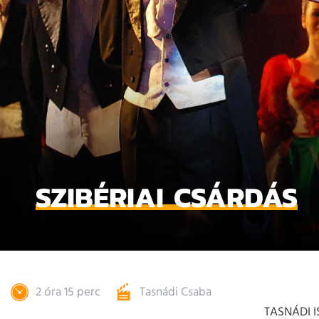
SZIBÉRIAI CSÁRDÁS
2 óra 15 perc
Tasnádi Csaba
TASNÁDI 