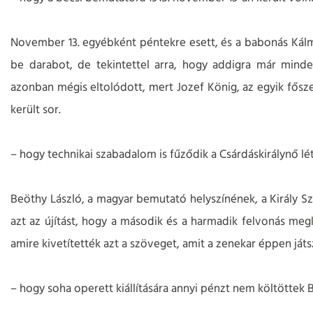
November 13. egyébként péntekre esett, és a babonás Kálmá
be darabot, de tekintettel arra, hogy addigra már minde
azonban mégis eltolódott, mert Jozef König, az egyik fősz
került sor.
– hogy technikai szabadalom is fűződik a Csárdáskirálynő lé
Beöthy László, a magyar bemutató helyszínének, a Király Sz
azt az újítást, hogy a második és a harmadik felvonás meg
amire kivetítették azt a szöveget, amit a zenekar éppen játs
– hogy soha operett kiállítására annyi pénzt nem költötte