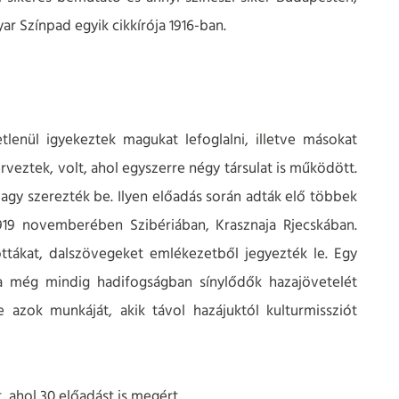
ar Színpad egyik cikkírója 1916-ban.
?
tlenül igyekeztek magukat lefoglalni, illetve másokat
rveztek, volt, ahol egyszerre négy társulat is működött.
 vagy szerezték be. Ilyen előadás során adták elő többek
1919 novemberében Szibériában, Krasznaja Rjecskában.
ottákat, dalszövegeket emlékezetből jegyezték le. Egy
 a még mindig hadifogságban sínylődők hazajövetelét
azok munkáját, akik távol hazájuktól kulturmissziót
, ahol 30 előadást is megért.