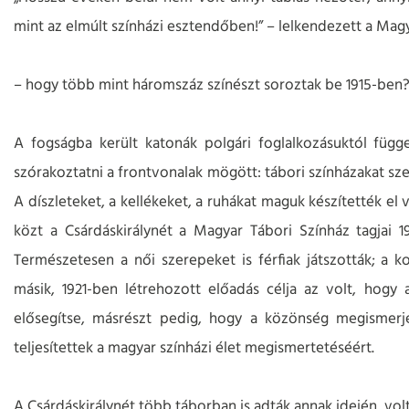
mint az elmúlt színházi esztendőben!” – lelkendezett a Magy
– hogy több mint háromszáz színészt soroztak be 1915-ben
A fogságba került katonák polgári foglalkozásuktól függe
szórakoztatni a frontvonalak mögött: tábori színházakat sze
A díszleteket, a kellékeket, a ruhákat maguk készítették el
közt a Csárdáskirálynét a Magyar Tábori Színház tagjai 
Természetesen a női szerepeket is férfiak játszották; a k
másik, 1921-ben létrehozott előadás célja az volt, hogy
elősegítse, másrészt pedig, hogy a közönség megismerje 
teljesítettek a magyar színházi élet megismertetéséért.
A Csárdáskirálynét több táborban is adták annak idején, volt