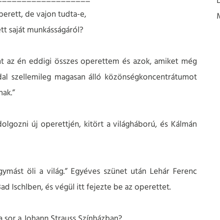
erett, de vajon tudta-e,
tt saját munkásságáról?
int az én eddigi összes operettem és azok, amiket még
ldal szellemileg magasan álló közönségkoncentrátumot
nak.”
lgozni új operettjén, kitört a világháború, és Kálmán
mást öli a világ.” Egyéves szünet után Lehár Ferenc
Bad Ischlben, és végül itt fejezte be az operettet.
a sor a Johann Strauss Színházban?