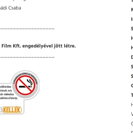
ádi Csaba
___________________
Film Kft. engedélyével jött létre.
___________________
___________________